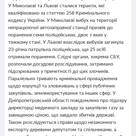
У Миколаєві та Львові сталися теракти, які
кваліфіковано за статтею 258 Кримінального
кодексу України. У Миколаєві вибух на території
непрацюючої автозаправної станції призвів до
поранення семи поліцейських, двоє з яких у
тяжкому стані. У Львові внаслідок вибухів загинула
23-річна патрульна поліцейська, ще 25 осіб
отримали поранення. Слідчі органи, зокрема СБУ,
розпочали досудове розслідування, затримано
підозрюваних у причетності до цих злочинів.
Паралельно тривають кримінальні провадження
щодо корупції та зловживань у сфері публічних
закупівель, землекористування та інших сфер. У
Дніпропетровській області повідомлено про підозру
директорці медичного закладу за закупівлю газу за
завищеною ціною, що завдало збитків державі.
Також розслідуються справи щодо незаконного
експорту деревини депутатом та спільниками, а