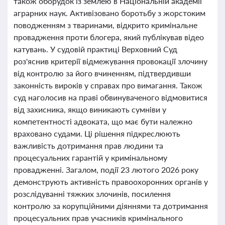
також оборудок із землею в Національній академії
аграрних наук. Активізовано боротьбу з жорстоким
поводженням з тваринами, відкрито кримінальне
провадження проти блогера, який публікував відео
катувань. У судовій практиці Верховний Суд
роз'яснив критерії відмежування провокації злочину
від контролю за його вчиненням, підтвердивши
законність вироків у справах про вимагання. Також
суд наголосив на праві обвинуваченого відмовитися
від захисника, якщо виникають сумніви у
компетентності адвоката, що має бути належно
враховано судами. Ці рішення підкреслюють
важливість дотримання прав людини та
процесуальних гарантій у кримінальному
провадженні. Загалом, події 23 лютого 2026 року
демонструють активність правоохоронних органів у
розслідуванні тяжких злочинів, посилення
контролю за корупційними діяннями та дотримання
процесуальних прав учасників кримінального