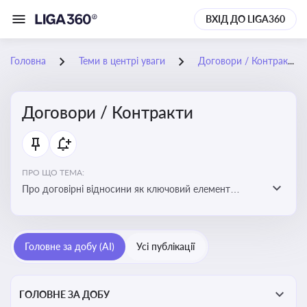
ВХІД ДО LIGA360
Головна
Теми в центрі уваги
Договори / Контракти
Договори / Контракти
ПРО ЩО ТЕМА:
Про договірні відносини як ключовий елемент
цивільного та комерційного права, що регулює
укладення договору, підписання договору, виконання
зобов’язань за договором та розірвання договору
Головне за добу (AI)
Усі публікації
ГОЛОВНЕ ЗА ДОБУ