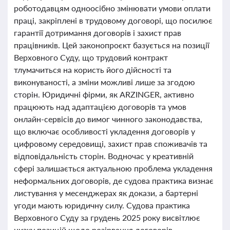
роботодавцям одноосібно змінювати умови оплати
праці, закріплені в трудовому договорі, що посилює
гарантії дотримання договорів і захист прав
працівників. Цей законопроєкт базується на позиції
Верховного Суду, що трудовий контракт
тлумачиться на користь його дійсності та
виконуваності, а зміни можливі лише за згодою
сторін. Юридичні фірми, як ARZINGER, активно
працюють над адаптацією договорів та умов
онлайн-сервісів до вимог чинного законодавства,
що включає особливості укладення договорів у
цифровому середовищі, захист прав споживачів та
відповідальність сторін. Водночас у креативній
сфері залишається актуальною проблема укладення
неформальних договорів, де судова практика визнає
листування у месенджерах як докази, а бартерні
угоди мають юридичну силу. Судова практика
Верховного Суду за грудень 2025 року висвітлює
низку позицій щодо розірвання договорів,