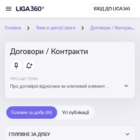
ВХІД ДО LIGA360
Головна
Теми в центрі уваги
Договори / Контракти
Договори / Контракти
ПРО ЩО ТЕМА:
Про договірні відносини як ключовий елемент
цивільного та комерційного права, що регулює
укладення договору, підписання договору, виконання
зобов’язань за договором та розірвання договору
Головне за добу (AI)
Усі публікації
ГОЛОВНЕ ЗА ДОБУ