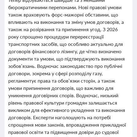
бюрократичними перепонами. Нові правові умови
також враховують форс-мажорні обставини, що
впливають на виконання та зміну умов договорів, а
також на розірвання та припинення угод. З 2026
року спрощено процедури перереєстрації
транспортних засобів, що особливо актуально для
договорів фінансового лізингу, де чітко визначено
документи та умови, що підтверджують виконання
зобов’язань. Водночас законодавство про публічні
договори, зокрема у сфері розподілу газу,
регламентує права та обов’язки сторін, а також
умови припинення договорів, що важливо для
уникнення договірних спорів. Водночас, низький
рівень правової культури громадян залишається
викликом для ефективного укладення та виконання
договорів. Експерти наголошують на потребі
спрощення мови законів, впровадження прикладної
правової освіти та підвищення довіри до судової