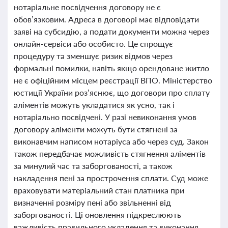
нотаріальне посвідчення договору не є
обов’язковим. Адреса в договорі має відповідати
заяві на субсидію, а подати документи можна через
онлайн-сервіси або особисто. Це спрощує
процедуру та зменшує ризик відмов через
формальні помилки, навіть якщо орендоване житло
не є офіційним місцем реєстрації ВПО. Міністерство
юстиції України роз’яснює, що договори про сплату
аліментів можуть укладатися як усно, так і
нотаріально посвідчені. У разі невиконання умов
договору аліменти можуть бути стягнені за
виконавчим написом нотаріуса або через суд. Закон
також передбачає можливість стягнення аліментів
за минулий час та заборгованості, а також
накладення пені за прострочення сплати. Суд може
враховувати матеріальний стан платника при
визначенні розміру пені або звільненні від
заборгованості. Ці оновлення підкреслюють
важливість правильного укладення та виконання