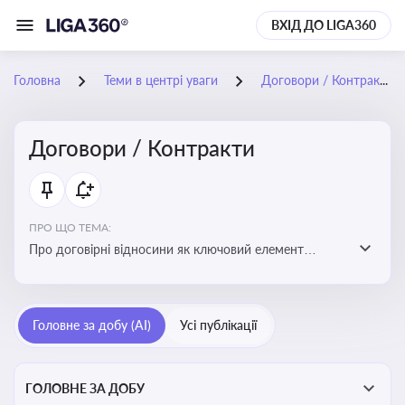
ВХІД ДО LIGA360
Головна
Теми в центрі уваги
Договори / Контракти
Договори / Контракти
ПРО ЩО ТЕМА:
Про договірні відносини як ключовий елемент
цивільного та комерційного права, що регулює
укладення договору, підписання договору, виконання
зобов’язань за договором та розірвання договору
Головне за добу (AI)
Усі публікації
ГОЛОВНЕ ЗА ДОБУ