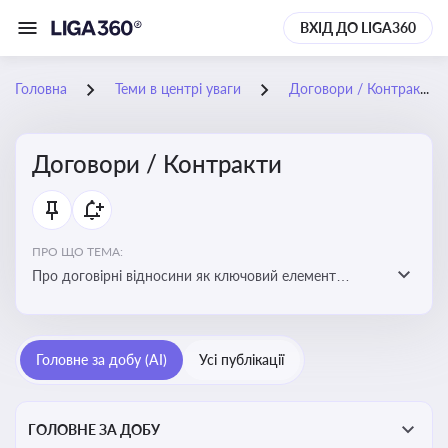
ВХІД ДО LIGA360
Головна
Теми в центрі уваги
Договори / Контракти
Договори / Контракти
ПРО ЩО ТЕМА:
Про договірні відносини як ключовий елемент
цивільного та комерційного права, що регулює
укладення договору, підписання договору, виконання
зобов’язань за договором та розірвання договору
Головне за добу (AI)
Усі публікації
ГОЛОВНЕ ЗА ДОБУ