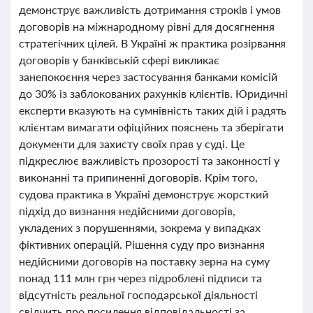
демонструє важливість дотримання строків і умов
договорів на міжнародному рівні для досягнення
стратегічних цілей. В Україні ж практика розірвання
договорів у банківській сфері викликає
занепокоєння через застосування банками комісій
до 30% із заблокованих рахунків клієнтів. Юридичні
експерти вказують на сумнівність таких дій і радять
клієнтам вимагати офіційних пояснень та зберігати
документи для захисту своїх прав у суді. Це
підкреслює важливість прозорості та законності у
виконанні та припиненні договорів. Крім того,
судова практика в Україні демонструє жорсткий
підхід до визнання недійсними договорів,
укладених з порушеннями, зокрема у випадках
фіктивних операцій. Рішення суду про визнання
недійсними договорів на поставку зерна на суму
понад 111 млн грн через підроблені підписи та
відсутність реальної господарської діяльності
свідчить про посилення відповідальності за