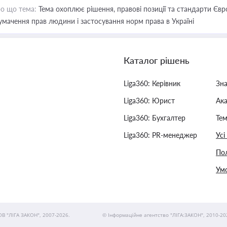
о що тема:
Тема охоплює рішення, правові позиції та стандарти Євр
умачення прав людини і застосування норм права в Україні
Каталог рішень
Liga360: Керівник
Зн
Liga360: Юрист
Ак
Liga360: Бухгалтер
Тем
Liga360: PR-менеджер
Усі
Пол
Умо
ОВ "ЛІГА ЗАКОН", 2007-2026.
© Інформаційне агентство "ЛІГА:ЗАКОН", 2010-20