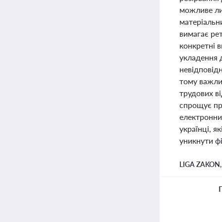
можливе лиш
матеріальни
вимагає рет
конкретні 
укладення д
невідповідн
тому важлив
трудових в
спрощує пр
електронни
українці, я
уникнути фі
LIGA ZAKON