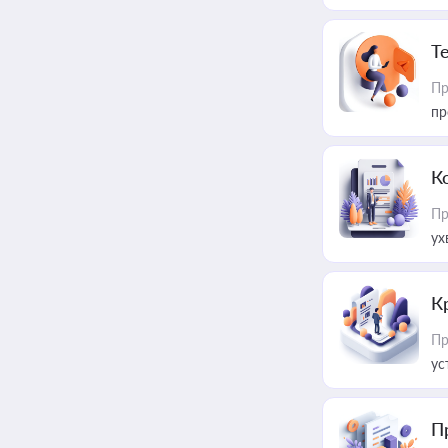
T
Пр
пр
К
Пр
ух
К
Пр
ус
П