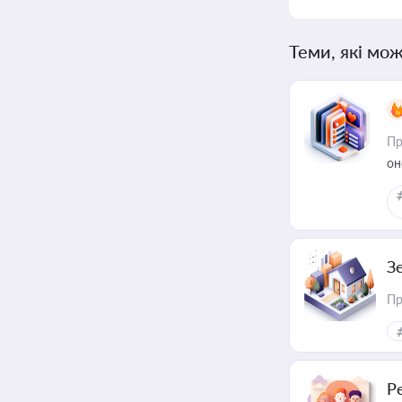
Теми, які мож
Пр
он
З
Пр
Р