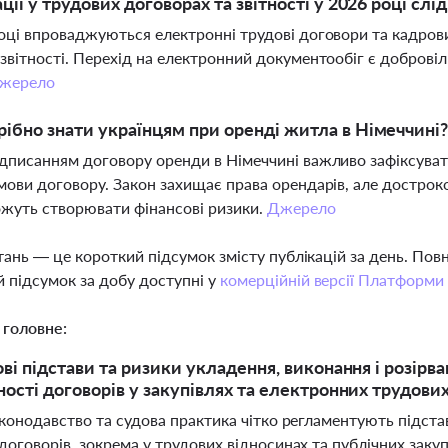
ації у трудових договорах та звітності у 2026 році слі
оці впроваджуються електронні трудові договори та кадров
звітності. Перехід на електронний документообіг є доброві
жерело
ібно знати українцям при оренді житла в Німеччині
дписанням договору оренди в Німеччині важливо зафіксувати
мови договору. Закон захищає права орендарів, але дострок
жуть створювати фінансові ризики.
Джерело
тань — це короткий підсумок змісту публікацій за день. По
 підсумок за добу доступні у
комерційній версії Платформи
 головне:
ві підстави та ризики укладення, виконання і розірван
ності договорів у закупівлях та електронних трудови
аконодавство та судова практика чітко регламентують підста
договорів, зокрема у трудових відносинах та публічних закуп