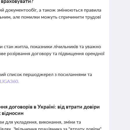
д враховувати?
ий документообіг, а також змінюються правила
льним, але помилки можуть спричинити трудові
?
 стан житла, показники лічильників та уважно
ове розірвання договору та підвищення орендної
вний список першоджерел з посиланнями та
 LIGA360.
ня договорів в Україні: від втрати довіри
х відносин
ви для укладення, виконання, зміни та
івлях. Звільнення працівника за "втрату довіри"