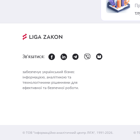
Пр
тл
Зв'язатися:
забезпечує український бізнес
інформацією, аналітикою та
технологічними рішеннями для
ефективної та безпечної роботи.
© ТОВ "інформаційно-аналітичний центр ЛІГА", 1991-2026.
© Т