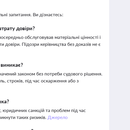
ьні запитання. Ви дізнаєтесь:
втрату довіри?
посередньо обслуговував матеріальні цінності і
и довіри. Підозри керівництва без доказів не є
н виникає?
начений законом без потреби судового рішення.
ь, строків, під час оскарження або з
ика?
, юридичних санкцій та проблем під час
икнути таких ризиків.
Джерело