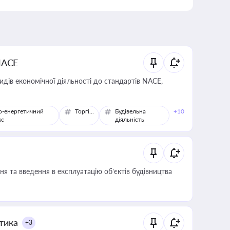
NACE
идів економічної діяльності до стандартів NACE,
о-енергетичний
Торгівля
Будівельна
+10
кс
діяльність
я та введення в експлуатацію об’єктів будівництва
итика
+3