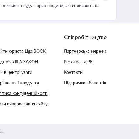
опейського суду з прав людини, які впливають на
Співробітництво
айти юриста Liga:BOOK
Партнерська мережа
адемія ЛІГА:ЗАКОН
Реклама та PR
и в центрі уваги
Контакти
 рішення і продукти
Підтримка абонентів
ітика конфіденційності
ви використання сайту
26.