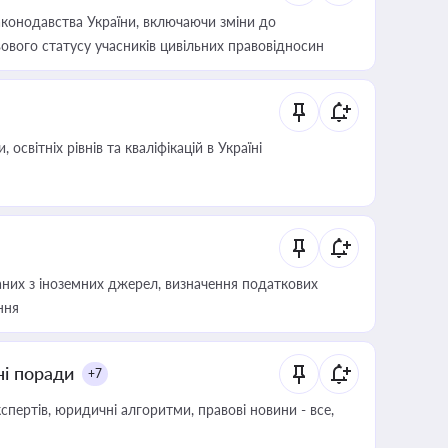
конодавства України, включаючи зміни до
ового статусу учасників цивільних правовідносин
світніх рівнів та кваліфікацій в Україні
аних з іноземних джерел, визначення податкових
ння
ні поради
+7
пертів, юридичні алгоритми, правові новини - все,