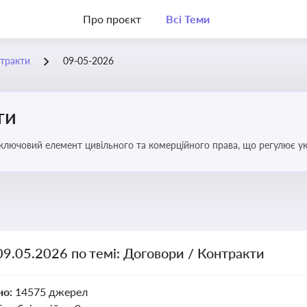
Про проєкт
Всі Теми
нтракти
09-05-2026
ти
 ключовий елемент цивільного та комерційного права, що регулює у
оговором та розірвання договору
09.05.2026 по темі: Договори / Контракти
но:
14575 джерел