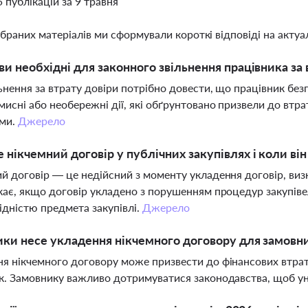
5 публікацій за 9 травня
ібраних матеріалів ми сформували короткі відповіді на актуал
ви необхідні для законного звільнення працівника за 
ьнення за втрату довіри потрібно довести, що працівник без
мисні або необережні дії, які обґрунтовано призвели до втрат
іми.
Джерело
 нікчемний договір у публічних закупівлях і коли ві
й договір — це недійсний з моменту укладення договір, виз
кає, якщо договір укладено з порушенням процедур закупівел
ідністю предмета закупівлі.
Джерело
ики несе укладення нікчемного договору для замовн
я нікчемного договору може призвести до фінансових втрат
к. Замовнику важливо дотримуватися законодавства, щоб ун