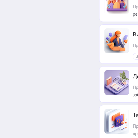
Пр
ре
В
Пр
Д
Пр
зо
T
Пр
пр