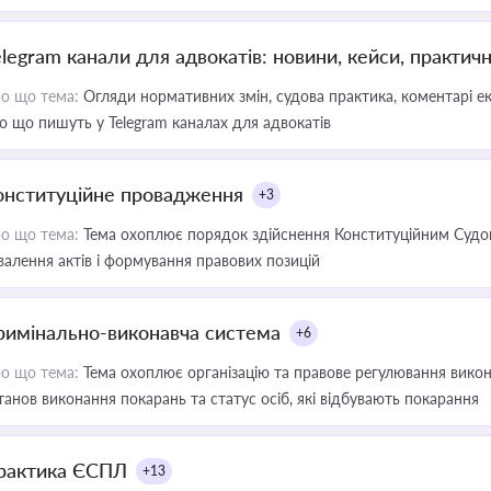
elegram канали для адвокатів: новини, кейси, практич
о що тема:
Огляди нормативних змін, судова практика, коментарі екс
о що пишуть у Telegram каналах для адвокатів
онституційне провадження
+3
о що тема:
Тема охоплює порядок здійснення Конституційним Судом
валення актів і формування правових позицій
римінально-виконавча система
+6
о що тема:
Тема охоплює організацію та правове регулювання викона
танов виконання покарань та статус осіб, які відбувають покарання
рактика ЄСПЛ
+13