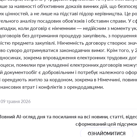
е за наявності об'єктивних доказів винних дій, що безпосе
х цінностей, а не лише на підставі підозр керівництва. Це 
ельного аналізу посадових обов'язків і обставин справи. У с
випадки, коли договір є нікчемним — недійсним з моменту ук
оговорів без дотримання процедур закупівель, з порушенням
істю предмета закупівлі. Нікчемність договору створює знач
о суворо дотримуватися законодавчих вимог. Крім того, у 20
ідносинах, зокрема впровадження електронних трудових дого
оцеси, помилки при укладенні електронних договорів можуть
й документообіг є добровільним і потребує належного офор
кі орендують житло за кордоном, зокрема в Німеччині, пови
нансових втрат і конфліктів з орендодавцями.
,
09 травня 2026
Повний AI-огляд дня та посилання на всі новини, статті, віде
сформований цей підсумо
ОЗНАЙОМИТИСЯ