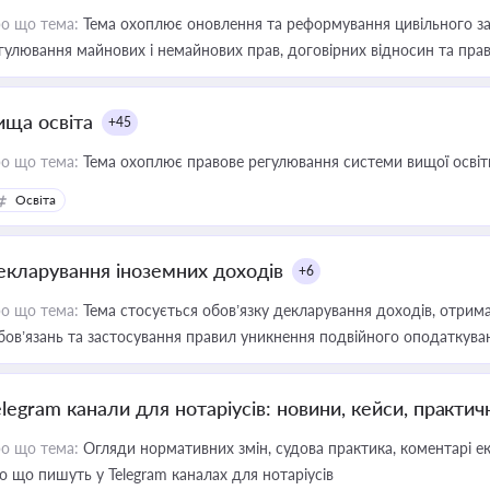
о що тема:
Тема охоплює оновлення та реформування цивільного за
гулювання майнових і немайнових прав, договірних відносин та прав
ища освіта
+45
о що тема:
Тема охоплює правове регулювання системи вищої освіти, о
Освіта
екларування іноземних доходів
+6
о що тема:
Тема стосується обов’язку декларування доходів, отрим
бов’язань та застосування правил уникнення подвійного оподаткува
elegram канали для нотаріусів: новини, кейси, практич
о що тема:
Огляди нормативних змін, судова практика, коментарі екс
о що пишуть у Telegram каналах для нотаріусів