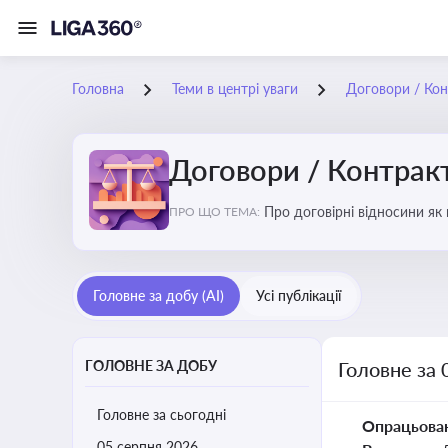
Головна
Теми в центрі уваги
Договори / Ко
Договори / Контрак
Про договірні відносини як
ПРО ЩО ТЕМА:
виконання зобов’язань за д
Головне за добу (AI)
Усі публікації
ГОЛОВНЕ ЗА ДОБУ
Головне за 
Головне за сьогодні
Опрацьова
05 серпня 2026