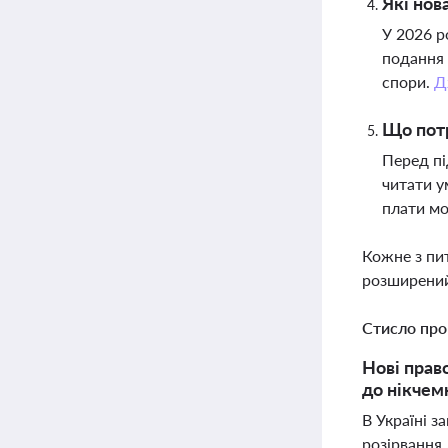
Які нов
У 2026 р
подання 
спори.
Д
Що потр
Перед пі
читати у
плати мо
Кожне з пи
розширений
Стисло про
Нові право
до нікчем
В Україні з
розірвання 