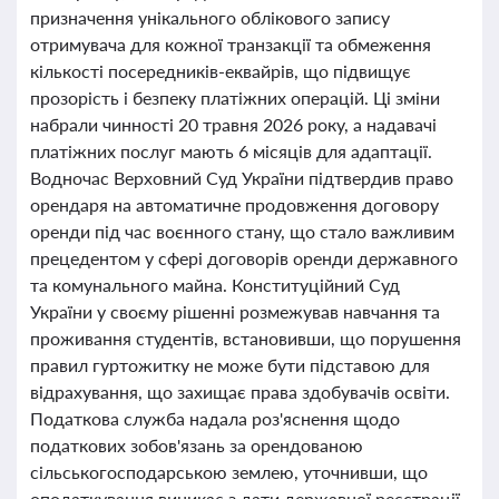
призначення унікального облікового запису
отримувача для кожної транзакції та обмеження
кількості посередників-еквайрів, що підвищує
прозорість і безпеку платіжних операцій. Ці зміни
набрали чинності 20 травня 2026 року, а надавачі
платіжних послуг мають 6 місяців для адаптації.
Водночас Верховний Суд України підтвердив право
орендаря на автоматичне продовження договору
оренди під час воєнного стану, що стало важливим
прецедентом у сфері договорів оренди державного
та комунального майна. Конституційний Суд
України у своєму рішенні розмежував навчання та
проживання студентів, встановивши, що порушення
правил гуртожитку не може бути підставою для
відрахування, що захищає права здобувачів освіти.
Податкова служба надала роз'яснення щодо
податкових зобов'язань за орендованою
сільськогосподарською землею, уточнивши, що
оподаткування виникає з дати державної реєстрації