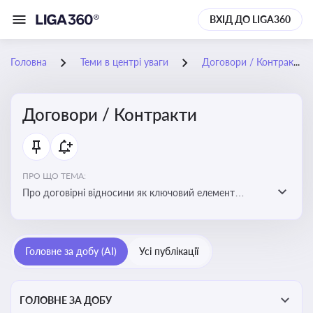
ВХІД ДО LIGA360
Головна
Теми в центрі уваги
Договори / Контракти
Договори / Контракти
ПРО ЩО ТЕМА:
Про договірні відносини як ключовий елемент
цивільного та комерційного права, що регулює
укладення договору, підписання договору, виконання
зобов’язань за договором та розірвання договору
Головне за добу (AI)
Усі публікації
ГОЛОВНЕ ЗА ДОБУ