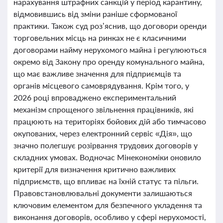
нарахування штрафних санкцій у період карантину,
відмовившись від зміни раніше сформованої
практики. Також суд роз’яснив, що договори оренди
торговельних місць на ринках не є класичними
договорами найму нерухомого майна і регулюються
окремо від Закону про оренду комунального майна,
що має важливе значення для підприємців та
органів місцевого самоврядування. Крім того, у
2026 році впроваджено експериментальний
механізм спрощеного звільнення працівників, які
працюють на територіях бойових дій або тимчасово
окупованих, через електронний сервіс «Дія», що
значно полегшує розірвання трудових договорів у
складних умовах. Водночас Мінекономіки оновило
критерії для визначення критично важливих
підприємств, що впливає на їхній статус та пільги.
Правовстановлювальні документи залишаються
ключовим елементом для безпечного укладення та
виконання договорів, особливо у сфері нерухомості,