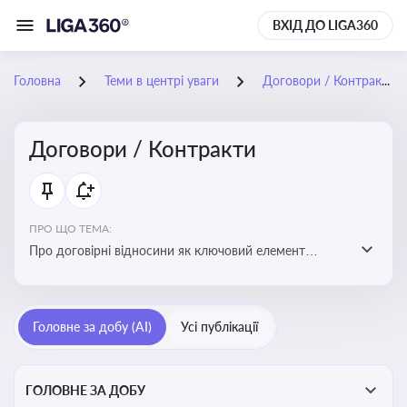
ВХІД ДО LIGA360
Головна
Теми в центрі уваги
Договори / Контракти
Договори / Контракти
ПРО ЩО ТЕМА:
Про договірні відносини як ключовий елемент
цивільного та комерційного права, що регулює
укладення договору, підписання договору, виконання
зобов’язань за договором та розірвання договору
Головне за добу (AI)
Усі публікації
ГОЛОВНЕ ЗА ДОБУ