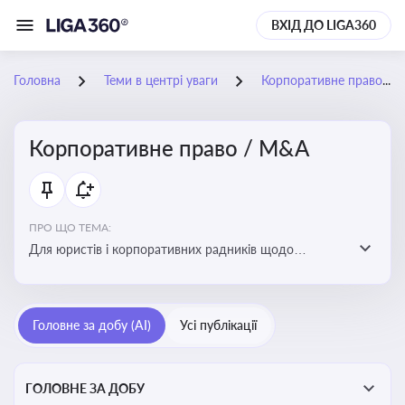
ВХІД ДО LIGA360
Головна
Теми в центрі уваги
Корпоративне право / M&A
Корпоративне право / M&A
ПРО ЩО ТЕМА:
Для юристів і корпоративних радників щодо
корпоративних договорів, спірних ситуацій,
оскарження рішень загальних зборів, прав та
обов’язків мажоритарних і міноритарних акціонерів,
Головне за добу (AI)
Усі публікації
впливу змін у правовому полі на корпоративне
управління
ГОЛОВНЕ ЗА ДОБУ