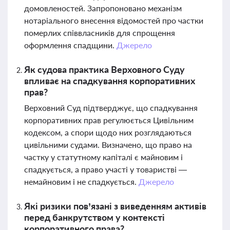
домовленостей. Запропоновано механізм
нотаріального внесення відомостей про частки
померлих співвласників для спрощення
оформлення спадщини.
Джерело
Як судова практика Верховного Суду
впливає на спадкування корпоративних
прав?
Верховний Суд підтверджує, що спадкування
корпоративних прав регулюється Цивільним
кодексом, а спори щодо них розглядаються
цивільними судами. Визначено, що право на
частку у статутному капіталі є майновим і
спадкується, а право участі у товаристві —
немайновим і не спадкується.
Джерело
Які ризики пов’язані з виведенням активів
перед банкрутством у контексті
корпоративного права?