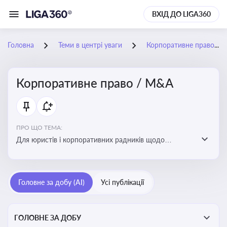
ВХІД ДО LIGA360
Головна
Теми в центрі уваги
Корпоративне право / M&A
Корпоративне право / M&A
ПРО ЩО ТЕМА:
Для юристів і корпоративних радників щодо
корпоративних договорів, спірних ситуацій,
оскарження рішень загальних зборів, прав та
обов’язків мажоритарних і міноритарних акціонерів,
Головне за добу (AI)
Усі публікації
впливу змін у правовому полі на корпоративне
управління
ГОЛОВНЕ ЗА ДОБУ