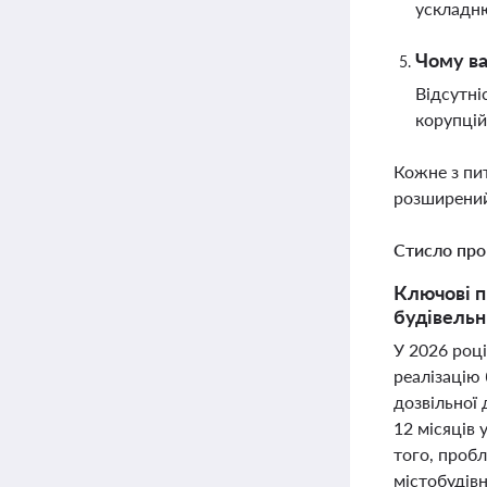
ускладню
Чому ва
Відсутні
корупцій
Кожне з пи
розширений
Стисло про
Ключові п
будівельни
У 2026 році
реалізацію 
дозвільної 
12 місяців 
того, пробл
містобудівн