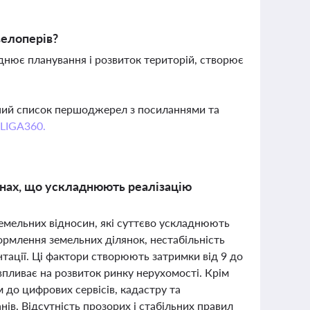
велоперів?
аднює планування і розвиток територій, створює
вний список першоджерел з посиланнями та
 LIGA360.
инах, що ускладнюють реалізацію
земельних відносин, які суттєво ускладнюють
ормлення земельних ділянок, нестабільність
нтації. Ці фактори створюють затримки від 9 до
впливає на розвиток ринку нерухомості. Крім
 до цифрових сервісів, кадастру та
нів. Відсутність прозорих і стабільних правил