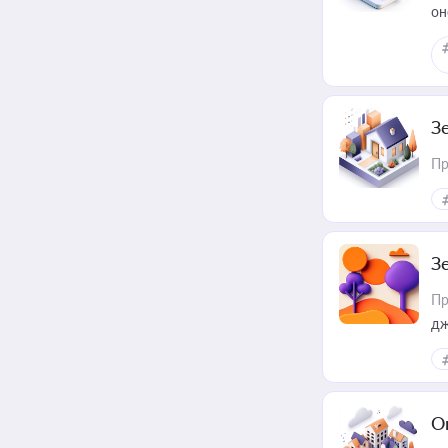
он
З
Пр
З
Пр
дж
О