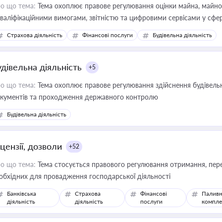
о що тема:
Тема охоплює правове регулювання оцінки майна, майнови
кваліфікаційними вимогами, звітністю та цифровими сервісами у сфер
дійних змін у цій сфері корисне для власника бізнесу, керівника, юр
Страхова діяльність
Фінансові послуги
Будівельна діяльність
иватизації, оренди державного майна, корпоративних угод і перевірки
удівельна діяльність
+5
о що тема:
Тема охоплює правове регулювання здійснення будівельн
кументів та проходження державного контролю
Будівельна діяльність
цензії, дозволи
+52
о що тема:
Тема стосується правового регулювання отримання, пере
обхідних для провадження господарської діяльності
Банківська
Страхова
Фінансові
Паливн
діяльність
діяльність
послуги
компле