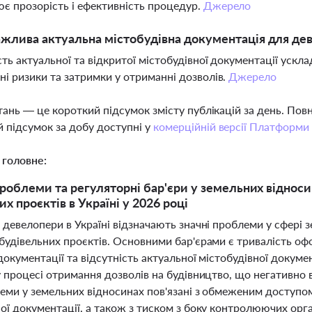
є прозорість і ефективність процедур.
Джерело
жлива актуальна містобудівна документація для де
сть актуальної та відкритої містобудівної документації ускл
ні ризики та затримки у отриманні дозволів.
Джерело
тань — це короткий підсумок змісту публікацій за день. По
 підсумок за добу доступні у
комерційній версії Платформи
 головне:
роблеми та регуляторні бар'єри у земельних віднос
х проєктів в Україні у 2026 році
 девелопери в Україні відзначають значні проблеми у сфері 
будівельних проєктів. Основними бар'єрами є тривалість оф
документації та відсутність актуальної містобудівної докуме
у процесі отримання дозволів на будівництво, що негативно 
еми у земельних відносинах пов'язані з обмеженим доступом
ої документації, а також з тиском з боку контролюючих орга