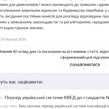
ики для девелоперів і може призводити до тривалих судових
егулювання земельних відносин та будівництва перебуває у 
ть засідання постійних комісій для розгляду відповідних про
змін у земельному законодавстві та регуляторному середов
ті користування землею.
,
19 березня 2026
Повний AI-огляд дня та посилання на всі новини, статті, віде
сформований цей підсумо
ОЗНАЙОМИТИСЯ
уть вас зацікавити:
Перехід української системи КВЕД до стандартів 
о що тема:
Тема охоплює перехід української системи класифікації в