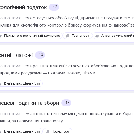
кологічний податок
+12
о що тема:
Тема стосується обов’язку підприємств сплачувати еколо
жлива для екологічного контролю бізнесу, формування фінансової 
конодавства
Паливно-енергетичний комплекс
Транспорт
Агропромисловий 
ентні платежі
+13
о що тема:
Тема рентних платежів стосується обов’язкових податков
иродними ресурсами — надрами, водою, лісами
Будівельна діяльність
ісцеві податки та збори
+47
о що тема:
Тема охоплює систему місцевого оподаткування в Україні
ділянки, за паркування транспорту
Будівельна діяльність
Транспорт