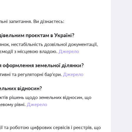
ьні запитання. Ви дізнаєтесь:
івельним проєктам в Україні?
к, нестабільність дозвільної документації,
аємодії з місцевою владою.
Джерело
ля оформлення земельної ділянки?
тивні та регуляторні бар'єри.
Джерело
мельних відносин?
єктів рішень щодо земельних відносин, що
евому рівні.
Джерело
ї та роботою цифрових сервісів і реєстрів, що