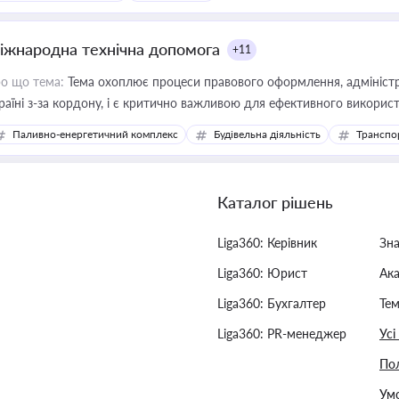
іжнародна технічна допомога
+11
о що тема:
Тема охоплює процеси правового оформлення, адміністр
раїні з-за кордону, і є критично важливою для ефективного використ
фраструктурних проєктів
Паливно-енергетичний комплекс
Будівельна діяльність
Транспо
Каталог рішень
Liga360: Керівник
Зн
Liga360: Юрист
Ак
Liga360: Бухгалтер
Тем
Liga360: PR-менеджер
Усі
Пол
Умо