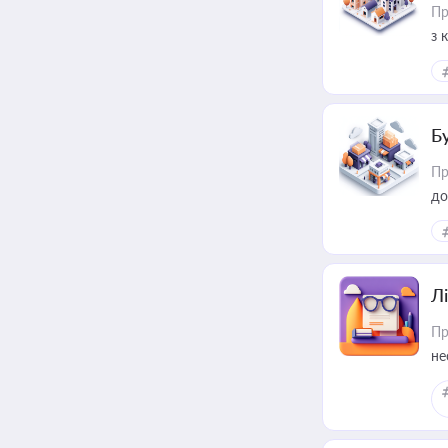
Пр
з 
ме
пр
Б
Пр
до
Лі
Пр
не