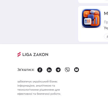
М
Пр
Ук
ін
Зв'язатися:
забезпечує український бізнес
інформацією, аналітикою та
технологічними рішеннями для
ефективної та безпечної роботи.