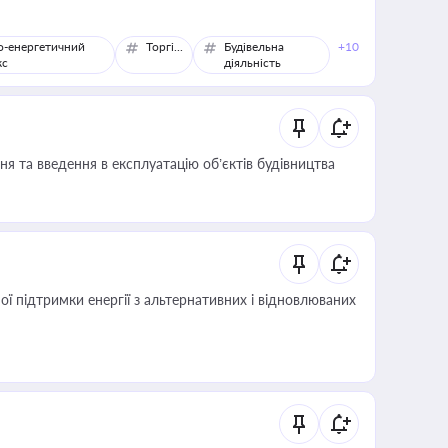
о-енергетичний
Торгівля
Будівельна
+10
кс
діяльність
я та введення в експлуатацію об’єктів будівництва
 підтримки енергії з альтернативних і відновлюваних