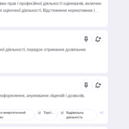
х прав і професійної діяльності оцінювачів, включно
і оціночної діяльності. Відстеження нормативних і
иста або бухгалтера під час оподаткування,
 статусу суб'єктів оціночної діяльності
ої діяльності, порядок отримання дозвільних
оформлення, анулювання ліцензій і дозволів,
о-енергетичний
Торгівля
Будівельна
+2
кс
діяльність