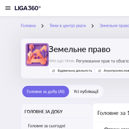
Головна
Теми в центрі уваги
Земельне прав
Земельне право
Регулювання прав та обов’я
ПРО ЩО ТЕМА:
прав власників, орендарів 
Будівельна діяльність
Агропромислов
Головне за добу (AI)
Усі публікації
ГОЛОВНЕ ЗА ДОБУ
Головне за 
Головне за сьогодні
Опрацьова