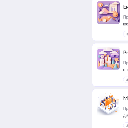
Е
Пр
ва
за
Р
Пр
пр
М
Пр