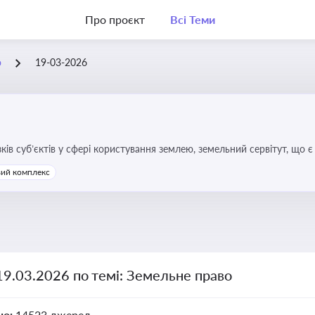
Про проєкт
Всі Теми
о
19-03-2026
зків суб’єктів у сфері користування землею, земельний сервітут, що
та держави, а також для ефективного управління земельними ресурс
ий комплекс
19.03.2026 по темі: Земельне право
но:
14523 джерел