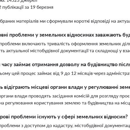
2 публікації за 19 березня
ібраних матеріалів ми сформували короткі відповіді на актуал
овні проблеми у земельних відносинах заважають буд
проблеми включають тривалість оформлення земельних діляно
сть актуальної містобудівної документації та складнощі у вз
 часу займає отримання дозволу на будівництво піс
ьому цей процес займає від 9 до 12 місяців через адміністра
ь відіграють місцеві органи влади у регулюванні зе
органи влади проводять засідання комісій для розгляду про
на регулювання користування землею та будівництва на місц
рові проблеми існують у сфері земельних відносин?
проблеми з доступом до кадастру, містобудівної документаці