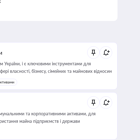
к
и
м України, і є ключовими інструментами для
фері власності, бізнесу, сімейних та майнових відносин
активами
омунальними та корпоративними активами, для
користання майна підприємств і держави