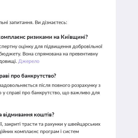
ьні запитання. Ви дізнаєтесь:
комплаєнс ризиками на Київщині?
спертну оцінку для підвищення добровільної
т бюджету. Вона спрямована на превентивну
едовищі.
Джерело
праві про банкрутство?
задовольняється після повного розрахунку з
у справі про банкрутство, що важливо для
а відмивання коштів?
ї, закриті трасти та рахунки у швейцарських
ційних комплаєнс програм і систем