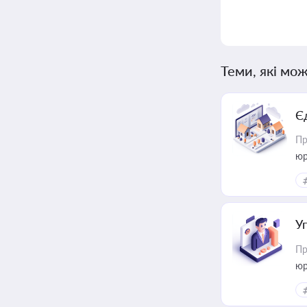
Теми, які мож
Є
Пр
юр
У
Пр
юр