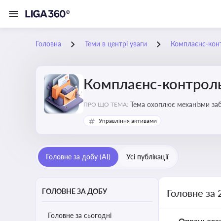
Головна
Теми в центрі уваги
Комплаєнс-конт
Комплаєнс-контроль
Тема охоплює механізми за
ПРО ЩО ТЕМА:
діяльності
Управління активами
Головне за добу (AI)
Усі публікації
ГОЛОВНЕ ЗА ДОБУ
Головне за 
Головне за сьогодні
Опрацьова