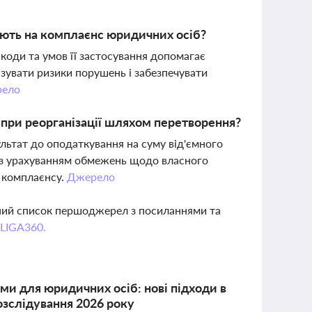
вають на комплаєнс юридичних осіб?
коди та умов її застосування допомагає
зувати ризики порушень і забезпечувати
ело
 при реорганізації шляхом перетворення?
ьтат до оподаткування на суму від'ємного
е з урахуванням обмежень щодо власного
 комплаєнсу.
Джерело
вний список першоджерел з посиланнями та
 LIGA360.
и для юридичних осіб: нові підходи в
озслідування 2026 року