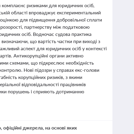
ня комплаєнс ризиками для юридичних осіб,
вській області впроваджує експериментальний
ю оцінкою для підвищення добровільної сплати
 прозорості, партнерству між податковою
идичних осіб. Водночас судова практика
визначаючи, що вартість частки при виході з
важливий аспект для юридичних осіб у контексті
ртів. Антикорупційні органи активно
йними схемами, що підкреслює необхідність
онтролю. Нові підозри у справах екс-голови
абність корупційних ризиків, з якими
ріальної відповідальності працівників
зики порушень і сприяють дотриманню
о, офіційні джерела, на основі яких