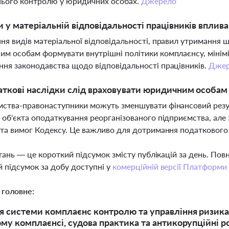
нього контролю у юридичних особах.
Джерело
и у матеріальній відповідальності працівників впли
ня видів матеріальної відповідальності, правил утримання ш
м особам формувати внутрішні політики комплаєнсу, мінімі
ня законодавства щодо відповідальності працівників.
Джер
аткові наслідки слід враховувати юридичним особам
ства-правонаступники можуть зменшувати фінансовий резул
 об'єкта оподаткування реорганізованого підприємства, ал
 та вимог Кодексу. Це важливо для дотримання податкового
тань — це короткий підсумок змісту публікацій за день. По
 підсумок за добу доступні у
комерційній версії Платформи
 головне:
 системи комплаєнс контролю та управління ризикам
му комплаєнсі, судова практика та антикорупційні р