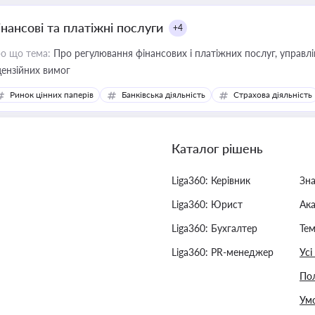
інансові та платіжні послуги
+4
о що тема:
Про регулювання фінансових і платіжних послуг, управління коштами, приймання платежів та дотримання
цензійних вимог
Ринок цінних паперів
Банківська діяльність
Страхова діяльність
Каталог рішень
Liga360: Керівник
Зн
Liga360: Юрист
Ак
Liga360: Бухгалтер
Тем
Liga360: PR-менеджер
Усі
Пол
Умо