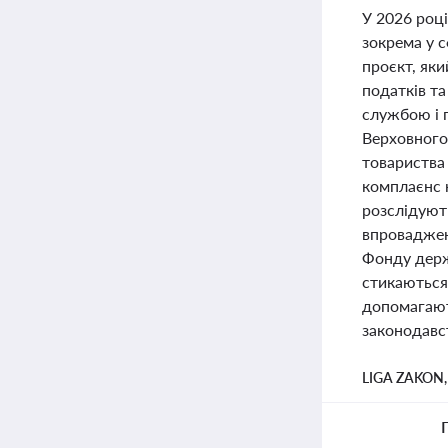
У 2026 році
зокрема у 
проєкт, як
податків та
службою і 
Верховного
товариства
комплаєнс 
розслідують
впроваджен
Фонду держ
стикаються
допомагают
законодавс
LIGA ZAKON