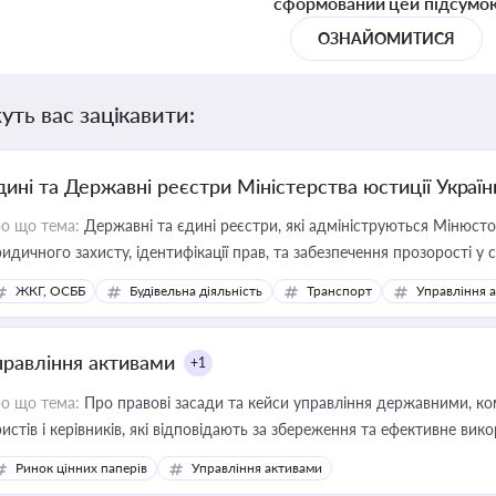
сформований цей підсумо
ОЗНАЙОМИТИСЯ
уть вас зацікавити:
дині та Державні реєстри Міністерства юстиції Україн
о що тема:
Державні та єдині реєстри, які адмініструються Мінюсто
идичного захисту, ідентифікації прав, та забезпечення прозорості у с
ЖКГ, ОСББ
Будівельна діяльність
Транспорт
Управління 
правління активами
+1
о що тема:
Про правові засади та кейси управління державними, к
истів і керівників, які відповідають за збереження та ефективне ви
Ринок цінних паперів
Управління активами