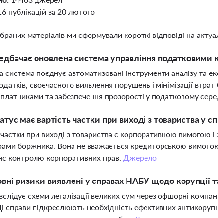
16 публікацій за 20 лютого
ібраних матеріалів ми сформували короткі відповіді на актуал
дбачає оновлена система управління податковими 
 система поєднує автоматизовані інструменти аналізу та ек
одатків, своєчасного виявлення порушень і мінімізації втра
 платниками та забезпечення прозорості у податковому сер
атус має вартість частки при виході з товариства у с
 частки при виході з товариства є корпоративною вимогою і 
ами боржника. Вона не вважається кредиторською вимогою 
нс контролю корпоративних прав.
Джерело
овні ризики виявлені у справах НАБУ щодо корупції т
слідує схеми легалізації великих сум через офшорні компані
Ці справи підкреслюють необхідність ефективних антикоруп