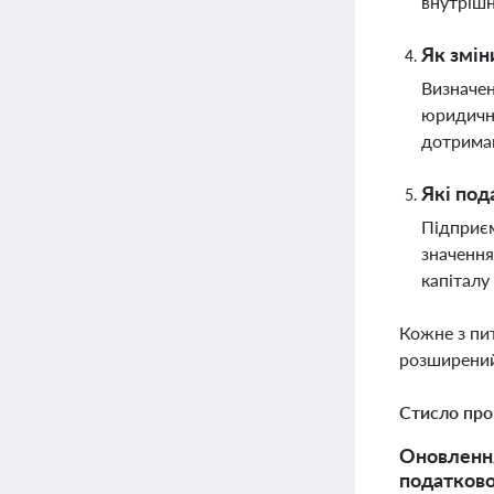
внутріш
Як змін
Визначен
юридични
дотриман
Які под
Підприєм
значення
капіталу
Кожне з пи
розширений
Стисло про
Оновлення
податково