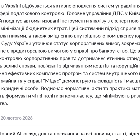
 в Україні відбувається активне оновлення систем управлін
сфері податкового контролю. Головне управління ДПС у Киї
ий поєднує автоматизовані інструменти аналізу з експертно
 мінімізації бюджетних втрат. Цей системний підхід сприяє
платниками, а також зміцненню внутрішнього комплаєнсу юр
 Суду України уточнює статус корпоративних вимог, зокрема 
 не є кредиторською вимогою у справі про банкрутство. Це 
контролю корпоративних прав та дотримання етичних станда
 великі справи, пов'язані з відмиванням коштів та корупці
ня ефективних комплаєнс програм та систем внутрішнього к
майна та у справі "Мідас" демонструють складність і масшт
 юридичні особи. Водночас нормативні акти та практика мате
ь формувати чіткі політики комплаєнсу, що мінімізують ри
тва.
,
20 лютого 2026
Повний AI-огляд дня та посилання на всі новини, статті, віде