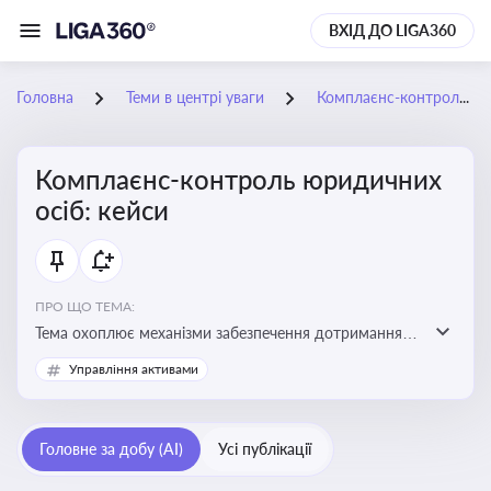
ВХІД ДО LIGA360
Головна
Теми в центрі уваги
Комплаєнс-контроль юридичних осіб: кейси
Комплаєнс-контроль юридичних
осіб: кейси
ПРО ЩО ТЕМА:
Тема охоплює механізми забезпечення дотримання
законодавства юридичними особами, запобігання
Управління активами
ризикам та підвищення прозорості діяльності
Головне за добу (AI)
Усі публікації