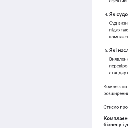
ефектив
Як судо
Суд визн
підлягаю
комплає
Які нас
Виявленн
перевіро
стандарт
Кожне з пи
розширений
Стисло про
Комплаєнс
бізнесу і