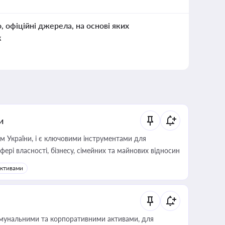
о, офіційні джерела, на основі яких
к
и
м України, і є ключовими інструментами для
фері власності, бізнесу, сімейних та майнових відносин
активами
омунальними та корпоративними активами, для