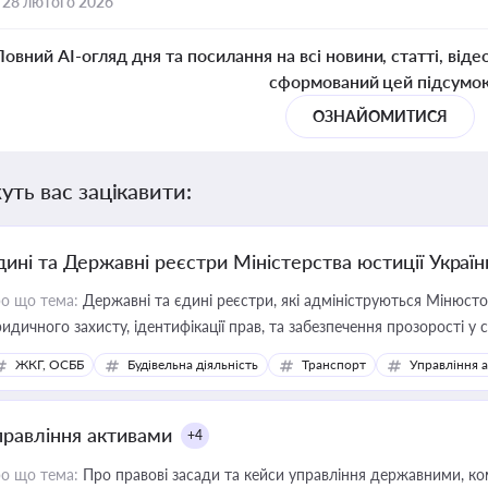
,
28 лютого 2026
Повний AI-огляд дня та посилання на всі новини, статті, віде
сформований цей підсумо
ОЗНАЙОМИТИСЯ
уть вас зацікавити:
дині та Державні реєстри Міністерства юстиції Україн
о що тема:
Державні та єдині реєстри, які адмініструються Мінюсто
идичного захисту, ідентифікації прав, та забезпечення прозорості у с
ЖКГ, ОСББ
Будівельна діяльність
Транспорт
Управління 
правління активами
+4
о що тема:
Про правові засади та кейси управління державними, к