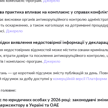
них комплаєнс-програм.
Джерело
ва практика впливає на комплаєнс у справах конфлікт
ає висновки органів антикорупційного контролю адміністрат
ть оскарженню, а також наголошує на дотриманні процедур,
нсі.
Джерело
лідки виявлення недостовірної інформації у декларац
я недостовірних відомостей може містити ознаки кримінал
к, втрати довіри та посилення антикорупційного контролю,
ів і комплаєнс-програм.
Джерело
тань — це короткий підсумок змісту публікацій за день. По
 підсумок за добу доступні у
комерційній версії Платформи
 головне:
 по юридичних особах у 2026 році: законодавчі змін
 держсектору в Україні та ОАЕ