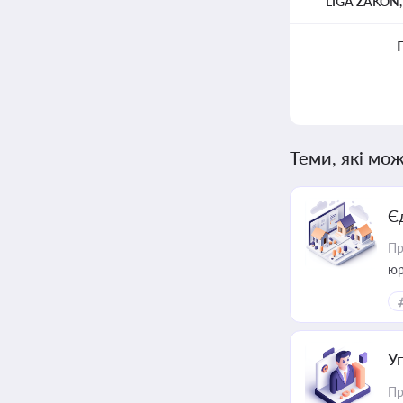
LIGA ZAKON
Теми, які мож
Є
Пр
юр
У
Пр