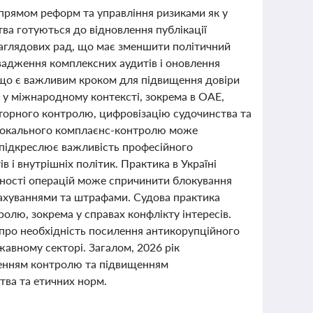
прямом реформ та управління ризиками як у
тва готуються до відновлення публікації
наглядових рад, що має зменшити політичний
вадження комплексних аудитів і оновлення
 що є важливим кроком для підвищення довіри
 у міжнародному контексті, зокрема в ОАЕ,
яторного контролю, цифровізацію судочинства та
ь локального комплаєнс-контролю може
 підкреслює важливість професійного
і внутрішніх політик. Практика в Україні
нності операцій може спричинити блокування
арахуваннями та штрафами. Судова практика
лю, зокрема у справах конфлікту інтересів.
 про необхідність посилення антикорупційного
авному секторі. Загалом, 2026 рік
енням контролю та підвищенням
тва та етичних норм.