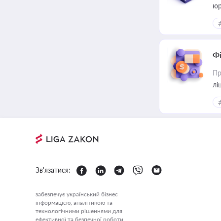
юр
Ф
Пр
лі
Зв'язатися:
забезпечує український бізнес
інформацією, аналітикою та
технологічними рішеннями для
ефективної та безпечної роботи.