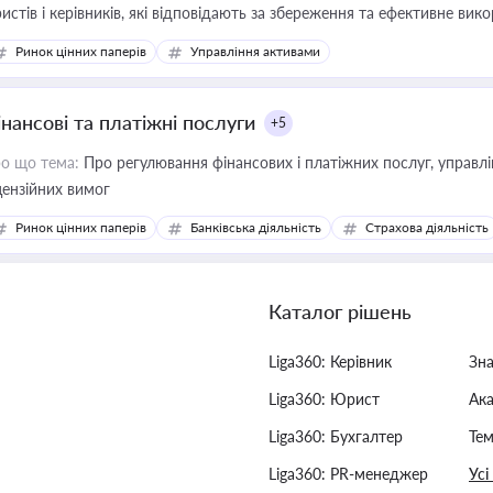
истів і керівників, які відповідають за збереження та ефективне ви
Ринок цінних паперів
Управління активами
інансові та платіжні послуги
+5
о що тема:
Про регулювання фінансових і платіжних послуг, управління коштами, приймання платежів та дотримання
цензійних вимог
Ринок цінних паперів
Банківська діяльність
Страхова діяльність
Каталог рішень
Liga360: Керівник
Зн
Liga360: Юрист
Ак
Liga360: Бухгалтер
Тем
Liga360: PR-менеджер
Усі