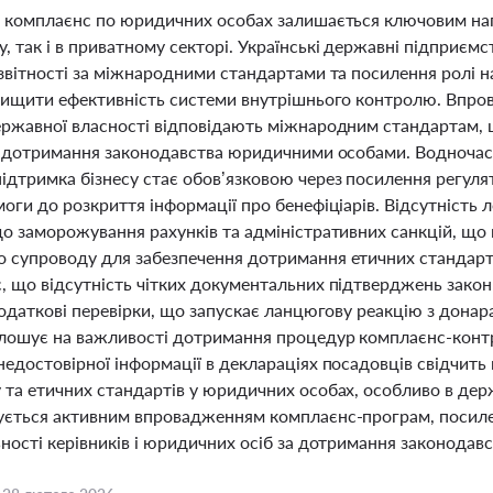
і комплаєнс по юридичних особах залишається ключовим на
 так і в приватному секторі. Українські державні підприємс
 звітності за міжнародними стандартами та посилення ролі 
двищити ефективність системи внутрішнього контролю. Впро
ержавної власності відповідають міжнародним стандартам,
 і дотримання законодавства юридичними особами. Водночас
ідтримка бізнесу стає обов’язковою через посилення регул
моги до розкриття інформації про бенефіціарів. Відсутніст
до заморожування рахунків та адміністративних санкцій, що
супроводу для забезпечення дотримання етичних стандартів 
, що відсутність чітких документальних підтверджень зако
 податкові перевірки, що запускає ланцюгову реакцію з дон
лошує на важливості дотримання процедур комплаєнс-контро
недостовірної інформації в деклараціях посадовців свідчить
 та етичних стандартів у юридичних особах, особливо в держ
ується активним впровадженням комплаєнс-програм, посил
ності керівників і юридичних осіб за дотримання законодавс