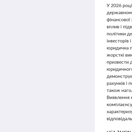
У 2026 роц
державному,
фінансової
вплив і пі
політики д
інвесторів
юридична п
жорсткі ви
призвести 
юридичного 
демонструє
рахунків і
також наго
Виявлення 
комплаєнсу
характериз
відповідаль