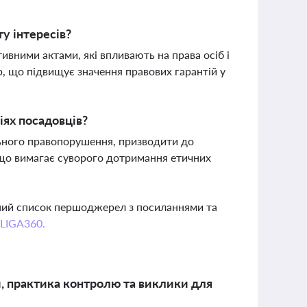
у інтересів?
ивними актами, які впливають на права осіб і
 що підвищує значення правових гарантій у
іях посадовців?
ьного правопорушення, призводити до
 що вимагає суворого дотримання етичних
вний список першоджерел з посиланнями та
 LIGA360.
и, практика контролю та виклики для