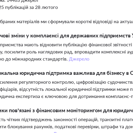
25 публікацій за 28 лютого
ібраних матеріалів ми сформували короткі відповіді на актуал
чові зміни у комплаєнсі для державних підприємств У
риємства мають відновити публікацію фінансової звітності
у, посилити роль наглядових рад, впровадити комплексні ау
но до міжнародних стандартів.
Джерело
кальна юридична підтримка важлива для бізнесу в 
силення регуляторного контролю, цифровізацію судочинства
фіціарів, відсутність локальної юридичної підтримки може 
идична експертиза є ключовою для дотримання комплаєнс-
ики пов’язані з фінансовим моніторингом для юридичн
сть чітких підтверджень законності операцій, транзитні пла
ти блокування рахунків, податкові перевірки, штрафи та до