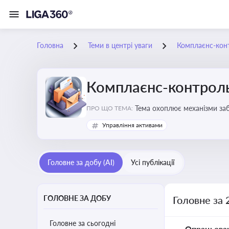
Головна
Теми в центрі уваги
Комплаєнс-конт
Комплаєнс-контроль
Тема охоплює механізми за
ПРО ЩО ТЕМА:
діяльності
Управління активами
Головне за добу (AI)
Усі публікації
ГОЛОВНЕ ЗА ДОБУ
Головне за 
Головне за сьогодні
Опрацьова