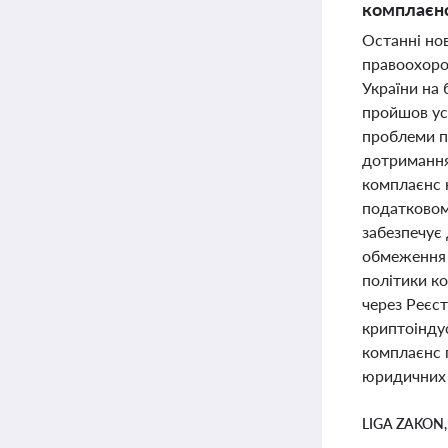
комплаєнс
Останні но
правоохоро
України на
пройшов ус
проблеми п
дотримання
комплаєнс 
податковом
забезпечує
обмеження 
політики к
через Реєст
криптоіндус
комплаєнс 
юридичних 
LIGA ZAKON