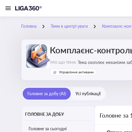
Головна
Теми в центрі уваги
Комплаєнс-конт
Комплаєнс-контроль
Тема охоплює механізми за
ПРО ЩО ТЕМА:
діяльності
Управління активами
Головне за добу (AI)
Усі публікації
ГОЛОВНЕ ЗА ДОБУ
Головне за 
Головне за сьогодні
Опрацьова