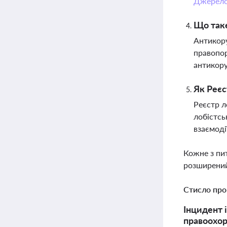
Джерел
Що таке
Антикору
правопор
антикор
Як Реєс
Реєстр л
лобістсь
взаємоді
Кожне з пи
розширений
Стисло про
Інцидент 
правоохор