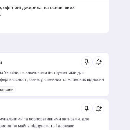
о, офіційні джерела, на основі яких
к
и
м України, і є ключовими інструментами для
фері власності, бізнесу, сімейних та майнових відносин
активами
омунальними та корпоративними активами, для
користання майна підприємств і держави