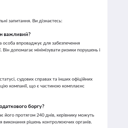
ьні запитання. Ви дізнаєтесь:
ін важливий?
на особа впроваджує для забезпечення
. Він допомагає мінімізувати ризики порушень і
татусі, судових справах та інших офіційних
тацію компанії, що є частиною комплаєнс
податкового боргу?
є його протягом 240 днів, керівнику можуть
ля виконання рішень контролюючих органів.