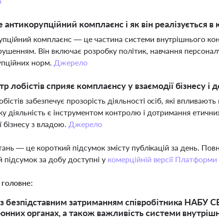
о
 антикорупційний комплаєнс і як він реалізується в
пційний комплаєнс — це частина системи внутрішнього кон
ушенням. Він включає розробку політик, навчання персонал
упційних норм.
Джерело
тр лобістів сприяє комплаєнсу у взаємодії бізнесу і 
обістів забезпечує прозорість діяльності осіб, які впливають
ку діяльність є інструментом контролю і дотримання етични
ї бізнесу з владою.
Джерело
тань — це короткий підсумок змісту публікацій за день. По
 підсумок за добу доступні у
комерційній версії Платформи
 головне:
із безпідставним затриманням співробітника НАБУ 
онних органах, а також важливість системи внутріш