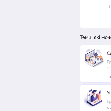
Теми, які мож
Є
Пр
юр
У
Пр
юр