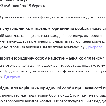
23 публікації за 15 березня
ібраних матеріалів ми сформували короткі відповіді на актуал
 внутрішній комплаєнс у юридичних особах і чому в
ій комплаєнс — це система заходів і процедур, які юридич
ня законодавства, етичних стандартів і запобігання корупції
ує контроль за виконанням політики комплаєнсу.
Джерело
вірити юридичну особу на дотримання комплаєнсу?
а включає аналіз даних у державних реєстрах, податковому с
. Це дозволяє оцінити легальність, фінансовий стан і репу
ю.
Джерело
лідки для керівника юридичної особи при наявності 
приємство має податковий борг понад 1 млн грн і не погаша
о заборонити виїзд за кордон. Це забезпечувальний захід д