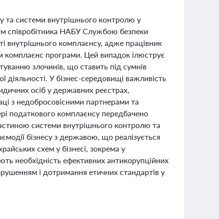
су та системи внутрішнього контролю у
ням співробітника НАБУ Службою безпеки
ті внутрішнього комплаєнсу, адже працівник
ом комплаєнс програми. Цей випадок ілюструє
уванню злочинів, що ставить під сумнів
 діяльності. У бізнес-середовищі важливість
идичних осіб у державних реєстрах,
раці з недобросовісними партнерами та
фері податкового комплаєнсу передбачено
 частиною системи внутрішнього контролю та
ємодії бізнесу з державою, що реалізується
храйських схем у бізнесі, зокрема у
люють необхідність ефективних антикорупційних
орушенням і дотримання етичних стандартів у