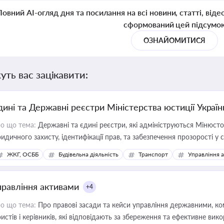
Повний AI-огляд дня та посилання на всі новини, статті, віде
сформований цей підсумо
ОЗНАЙОМИТИСЯ
уть вас зацікавити:
дині та Державні реєстри Міністерства юстиції Україн
о що тема:
Державні та єдині реєстри, які адмініструються Мінюсто
идичного захисту, ідентифікації прав, та забезпечення прозорості у с
ЖКГ, ОСББ
Будівельна діяльність
Транспорт
Управління 
правління активами
+4
о що тема:
Про правові засади та кейси управління державними, к
истів і керівників, які відповідають за збереження та ефективне ви