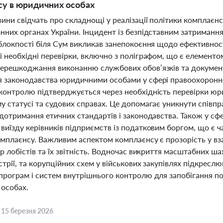
у в юридичних особах
вини свідчать про складнощі у реалізації політики комплаєн
нних органах України. Інцидент із безпідставним затриман
 блокпості біля Сум викликав занепокоєння щодо ефективнос
і необхідні перевірки, включно з поліграфом, що є елемент
ерешкоджання виконанню службових обов’язків та документ
 законодавства юридичними особами у сфері правоохоронної
контролю підтверджується через необхідність перевірки юр
у статусі та судових справах. Це допомагає уникнути співп
 дотримання етичних стандартів і законодавства. Також у с
виїзду керівників підприємств із податковим боргом, що є
омплаєнсу. Важливим аспектом комплаєнсу є прозорість у вза
р лобістів та їх звітність. Водночас викриття масштабних ша
трії, та корупційних схем у військових закупівлях підкрес
програм і систем внутрішнього контролю для запобігання п
особах.
,
15 березня 2026