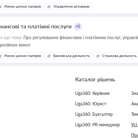
Ринок цінних паперів
Управління активами
інансові та платіжні послуги
+5
о що тема:
Про регулювання фінансових і платіжних послуг, управління коштами, приймання платежів та дотримання
цензійних вимог
Ринок цінних паперів
Банківська діяльність
Страхова діяльність
Каталог рішень
Liga360: Керівник
Зн
Liga360: Юрист
Ак
Liga360: Бухгалтер
Тем
Liga360: PR-менеджер
Усі
Пол