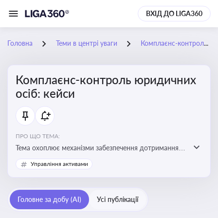
ВХІД ДО LIGA360
Головна
Теми в центрі уваги
Комплаєнс-контроль юридичних осіб: кейси
Комплаєнс-контроль юридичних
осіб: кейси
ПРО ЩО ТЕМА:
Тема охоплює механізми забезпечення дотримання
законодавства юридичними особами, запобігання
Управління активами
ризикам та підвищення прозорості діяльності
Головне за добу (AI)
Усі публікації