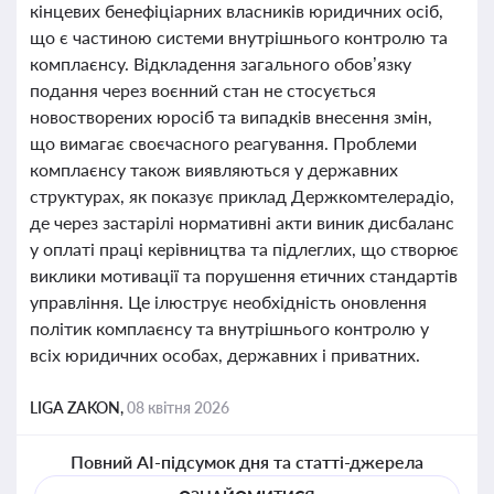
кінцевих бенефіціарних власників юридичних осіб,
що є частиною системи внутрішнього контролю та
комплаєнсу. Відкладення загального обов’язку
подання через воєнний стан не стосується
новостворених юросіб та випадків внесення змін,
що вимагає своєчасного реагування. Проблеми
комплаєнсу також виявляються у державних
структурах, як показує приклад Держкомтелерадіо,
де через застарілі нормативні акти виник дисбаланс
у оплаті праці керівництва та підлеглих, що створює
виклики мотивації та порушення етичних стандартів
управління. Це ілюструє необхідність оновлення
політик комплаєнсу та внутрішнього контролю у
всіх юридичних особах, державних і приватних.
LIGA ZAKON,
08 квітня 2026
Повний AI-підсумок дня та статті-джерела