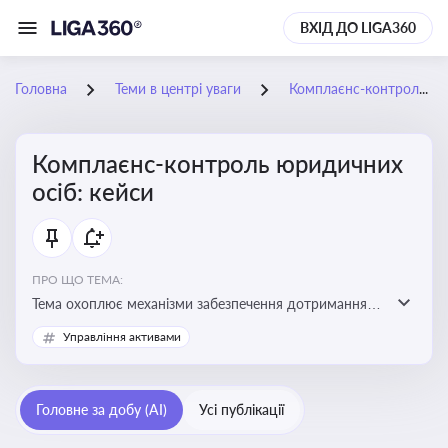
ВХІД ДО LIGA360
Головна
Теми в центрі уваги
Комплаєнс-контроль юридичних осіб: кейси
Комплаєнс-контроль юридичних
осіб: кейси
ПРО ЩО ТЕМА:
Тема охоплює механізми забезпечення дотримання
законодавства юридичними особами, запобігання
Управління активами
ризикам та підвищення прозорості діяльності
Головне за добу (AI)
Усі публікації