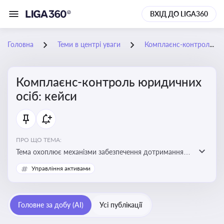
ВХІД ДО LIGA360
Головна
Теми в центрі уваги
Комплаєнс-контроль юридичних осіб: кейси
Комплаєнс-контроль юридичних
осіб: кейси
ПРО ЩО ТЕМА:
Тема охоплює механізми забезпечення дотримання
законодавства юридичними особами, запобігання
Управління активами
ризикам та підвищення прозорості діяльності
Головне за добу (AI)
Усі публікації