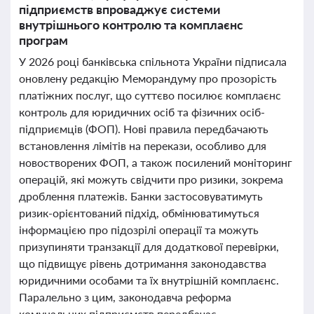
підприємств впроваджує системи
внутрішнього контролю та комплаєнс
програм
У 2026 році банківська спільнота України підписала
оновлену редакцію Меморандуму про прозорість
платіжних послуг, що суттєво посилює комплаєнс
контроль для юридичних осіб та фізичних осіб-
підприємців (ФОП). Нові правила передбачають
встановлення лімітів на перекази, особливо для
новостворених ФОП, а також посилений моніторинг
операцій, які можуть свідчити про ризики, зокрема
дроблення платежів. Банки застосовуватимуть
ризик-орієнтований підхід, обмінюватимуться
інформацією про підозрілі операції та можуть
призупиняти транзакції для додаткової перевірки,
що підвищує рівень дотримання законодавства
юридичними особами та їх внутрішній комплаєнс.
Паралельно з цим, законодавча реформа
комунальних підприємств передбачає