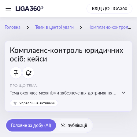
ВХІД ДО LIGA360
Головна
Теми в центрі уваги
Комплаєнс-контроль юридичних осіб: кейси
Комплаєнс-контроль юридичних
осіб: кейси
ПРО ЩО ТЕМА:
Тема охоплює механізми забезпечення дотримання
законодавства юридичними особами, запобігання
Управління активами
ризикам та підвищення прозорості діяльності
Головне за добу (AI)
Усі публікації