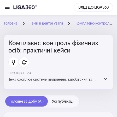
ВХІД ДО LIGA360
Головна
Теми в центрі уваги
Комплаєнс-контроль фізичних осіб: практичні кейси
Комплаєнс-контроль фізичних
осіб: практичні кейси
ПРО ЩО ТЕМА:
Тема охоплює системи виявлення, запобігання та
реагування на порушення законодавства фізичними
особами, особливо у фінансовій та договірній сферах
Головне за добу (AI)
Усі публікації