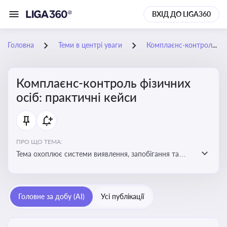
ВХІД ДО LIGA360
Головна
Теми в центрі уваги
Комплаєнс-контроль фізичних осіб: практичні кейси
Комплаєнс-контроль фізичних
осіб: практичні кейси
ПРО ЩО ТЕМА:
Тема охоплює системи виявлення, запобігання та
реагування на порушення законодавства фізичними
особами, особливо у фінансовій та договірній сферах
Головне за добу (AI)
Усі публікації