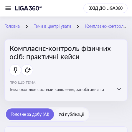
ВХІД ДО LIGA360
Головна
Теми в центрі уваги
Комплаєнс-контроль фізичних осіб: практичні кейси
Комплаєнс-контроль фізичних
осіб: практичні кейси
ПРО ЩО ТЕМА:
Тема охоплює системи виявлення, запобігання та
реагування на порушення законодавства фізичними
особами, особливо у фінансовій та договірній сферах
Головне за добу (AI)
Усі публікації