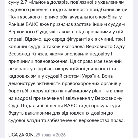
суму 2,7 мільйона доларів, пов’язаної з ухваленням
судового рішення щодо законності придбання акцій
Полтавського гірничо-збагачувального комбінату.
Раніше ВАКС вже призначав застави іншим суддям
Верховного Суду, які також є підозрюваними у цій
справі. Відомо, що серед фігурантів є як чинні, так і
колишні судді, а також ексголова Верховного Суду
Всеволод Князєв, якому висловили недовіру і
припинили повноваження. Ця справа має значний
резонанс у сфері антикорупційної діяльності та
кадрових змін у судовій системі України. Вона
демонструє активність правоохоронних органів у
боротьбі з корупцією на найвищому рівні та вплив
на кадрові призначення і звільнення у Верховному
Суді. Подальші рішення ВАКС та дії прокуратури
будуть важливими для відновлення довіри до
судової влади та забезпечення верховенства права.
LIGA ZAKON,
29 травня 2026