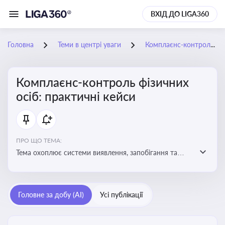
ВХІД ДО LIGA360
Головна
Теми в центрі уваги
Комплаєнс-контроль фізичних осіб: практичні кейси
Комплаєнс-контроль фізичних
осіб: практичні кейси
ПРО ЩО ТЕМА:
Тема охоплює системи виявлення, запобігання та
реагування на порушення законодавства фізичними
особами, особливо у фінансовій та договірній сферах
Головне за добу (AI)
Усі публікації