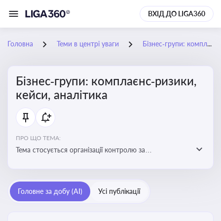
ВХІД ДО LIGA360
Головна
Теми в центрі уваги
Бізнес‑групи: комплаєнс‑ризики, кейси, аналітика
Бізнес‑групи: комплаєнс‑ризики,
кейси, аналітика
ПРО ЩО ТЕМА:
Тема стосується організації контролю за
дотриманням законодавства, етичних норм і
внутрішніх політик у межах бізнес-груп
Головне за добу (AI)
Усі публікації