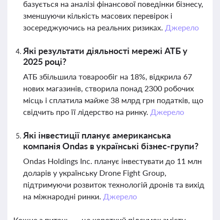
базується на аналізі фінансової поведінки бізнесу,
зменшуючи кількість масових перевірок і
зосереджуючись на реальних ризиках.
Джерело
Які результати діяльності мережі АТБ у
2025 році?
АТБ збільшила товарообіг на 18%, відкрила 67
нових магазинів, створила понад 2300 робочих
місць і сплатила майже 38 млрд грн податків, що
свідчить про її лідерство на ринку.
Джерело
Які інвестиції планує американська
компанія Ondas в українські бізнес-групи?
Ondas Holdings Inc. планує інвестувати до 11 млн
доларів у українську Drone Fight Group,
підтримуючи розвиток технологій дронів та вихід
на міжнародні ринки.
Джерело
Кожне з питань — це короткий підсумок змісту