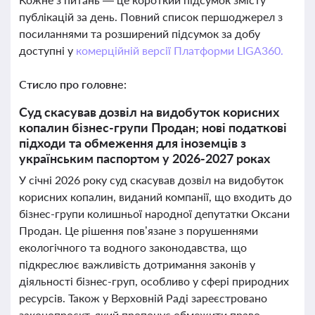
публікацій за день. Повний список першоджерел з
посиланнями та розширений підсумок за добу
доступні у
комерційній версії Платформи LIGA360.
Стисло про головне:
Суд скасував дозвіл на видобуток корисних
копалин бізнес-групи Продан; нові податкові
підходи та обмеження для іноземців з
українським паспортом у 2026-2027 роках
У січні 2026 року суд скасував дозвіл на видобуток
корисних копалин, виданий компанії, що входить до
бізнес-групи колишньої народної депутатки Оксани
Продан. Це рішення пов’язане з порушеннями
екологічного та водного законодавства, що
підкреслює важливість дотримання законів у
діяльності бізнес-груп, особливо у сфері природних
ресурсів. Також у Верховній Раді зареєстровано
законопроєкт, який пропонує обмежити право