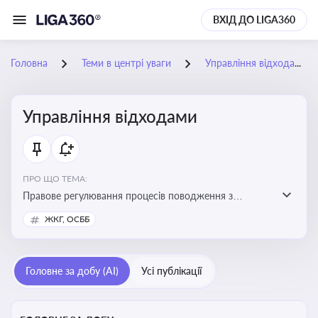
ВХІД ДО LIGA360
Головна
Теми в центрі уваги
Управління відходами
Управління відходами
ПРО ЩО ТЕМА:
Правове регулювання процесів поводження з
відходами, включаючи їх збирання, оброблення та
ЖКГ, ОСББ
утилізацію, дотримання екологічних вимог та
ліцензування діяльності
Головне за добу (AI)
Усі публікації