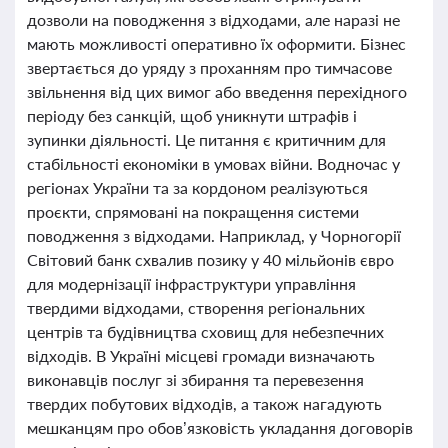
дозволи на поводження з відходами, але наразі не
мають можливості оперативно їх оформити. Бізнес
звертається до уряду з проханням про тимчасове
звільнення від цих вимог або введення перехідного
періоду без санкцій, щоб уникнути штрафів і
зупинки діяльності. Це питання є критичним для
стабільності економіки в умовах війни. Водночас у
регіонах України та за кордоном реалізуються
проєкти, спрямовані на покращення системи
поводження з відходами. Наприклад, у Чорногорії
Світовий банк схвалив позику у 40 мільйонів євро
для модернізації інфраструктури управління
твердими відходами, створення регіональних
центрів та будівництва сховищ для небезпечних
відходів. В Україні місцеві громади визначають
виконавців послуг зі збирання та перевезення
твердих побутових відходів, а також нагадують
мешканцям про обов’язковість укладання договорів