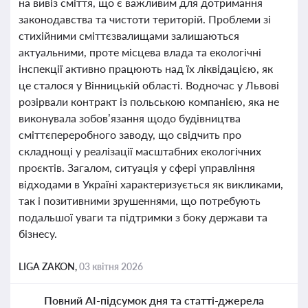
на вивіз сміття, що є важливим для дотримання
законодавства та чистоти територій. Проблеми зі
стихійними сміттєзвалищами залишаються
актуальними, проте місцева влада та екологічні
інспекції активно працюють над їх ліквідацією, як
це сталося у Вінницькій області. Водночас у Львові
розірвали контракт із польською компанією, яка не
виконувала зобов’язання щодо будівництва
сміттєпереробного заводу, що свідчить про
складнощі у реалізації масштабних екологічних
проєктів. Загалом, ситуація у сфері управління
відходами в Україні характеризується як викликами,
так і позитивними зрушеннями, що потребують
подальшої уваги та підтримки з боку держави та
бізнесу.
LIGA ZAKON,
03 квітня 2026
Повний AI-підсумок дня та статті-джерела