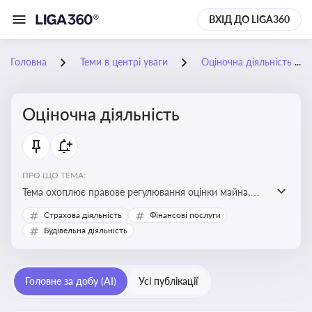
ВХІД ДО LIGA360
Головна
Теми в центрі уваги
Оціночна діяльність
Оціночна діяльність
ПРО ЩО ТЕМА:
Тема охоплює правове регулювання оцінки майна,
майнових прав і професійної діяльності оцінювачів,
Страхова діяльність
Фінансові послуги
включно з кваліфікаційними вимогами, звітністю та
Будівельна діяльність
цифровими сервісами у сфері оціночної діяльності.
Відстеження нормативних і медійних змін у цій сфері
корисне для власника бізнесу, керівника, юриста або
Головне за добу (AI)
Усі публікації
бухгалтера під час оподаткування, приватизації,
оренди державного майна, корпоративних угод і