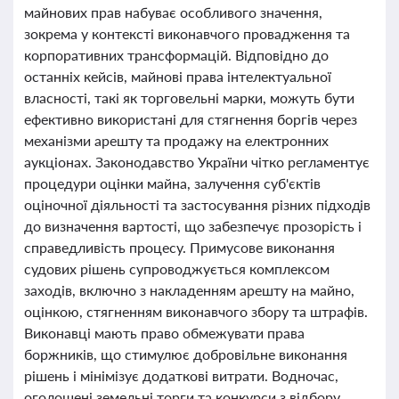
майнових прав набуває особливого значення,
зокрема у контексті виконавчого провадження та
корпоративних трансформацій. Відповідно до
останніх кейсів, майнові права інтелектуальної
власності, такі як торговельні марки, можуть бути
ефективно використані для стягнення боргів через
механізми арешту та продажу на електронних
аукціонах. Законодавство України чітко регламентує
процедури оцінки майна, залучення суб'єктів
оціночної діяльності та застосування різних підходів
до визначення вартості, що забезпечує прозорість і
справедливість процесу. Примусове виконання
судових рішень супроводжується комплексом
заходів, включно з накладенням арешту на майно,
оцінкою, стягненням виконавчого збору та штрафів.
Виконавці мають право обмежувати права
боржників, що стимулює добровільне виконання
рішень і мінімізує додаткові витрати. Водночас,
оголошені земельні торги та конкурси з відбору