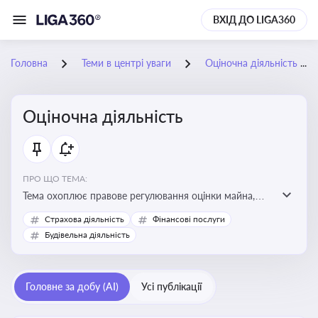
ВХІД ДО LIGA360
Головна
Теми в центрі уваги
Оціночна діяльність
Оціночна діяльність
ПРО ЩО ТЕМА:
Тема охоплює правове регулювання оцінки майна,
майнових прав і професійної діяльності оцінювачів,
Страхова діяльність
Фінансові послуги
включно з кваліфікаційними вимогами, звітністю та
Будівельна діяльність
цифровими сервісами у сфері оціночної діяльності.
Відстеження нормативних і медійних змін у цій сфері
корисне для власника бізнесу, керівника, юриста або
Головне за добу (AI)
Усі публікації
бухгалтера під час оподаткування, приватизації,
оренди державного майна, корпоративних угод і