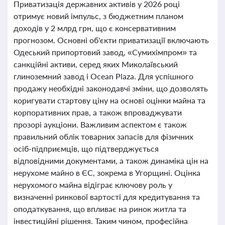
Приватизація державних активів у 2026 році
отримує новий імпульс, з бюджетним планом
доходів у 2 млрд грн, що є консервативним
прогнозом. Основні об'єкти приватизації включають
Одеський припортовий завод, «Сумихімпром» та
санкційні активи, серед яких Миколаївський
глиноземний завод і Ocean Plaza. Для успішного
продажу необхідні законодавчі зміни, що дозволять
коригувати стартову ціну на основі оцінки майна та
корпоративних прав, а також впроваджувати
прозорі аукціони. Важливим аспектом є також
правильний облік товарних запасів для фізичних
осіб-підприємців, що підтверджується
відповідними документами, а також динаміка цін на
нерухоме майно в ЄС, зокрема в Угорщині. Оцінка
нерухомого майна відіграє ключову роль у
визначенні ринкової вартості для кредитування та
оподаткування, що впливає на ринок житла та
інвестиційні рішення. Таким чином, професійна