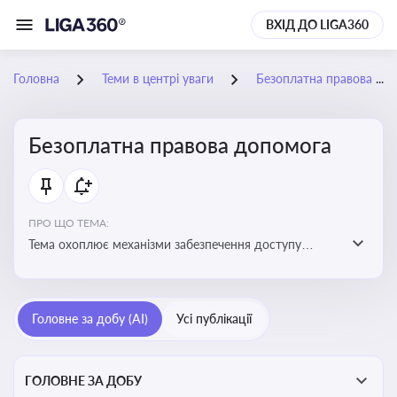
ВХІД ДО LIGA360
Головна
Теми в центрі уваги
Безоплатна правова допомога
Безоплатна правова допомога
ПРО ЩО ТЕМА:
Тема охоплює механізми забезпечення доступу
громадян до юридичних послуг за рахунок держави
та гарантії захисту їхніх прав
Головне за добу (AI)
Усі публікації
ГОЛОВНЕ ЗА ДОБУ