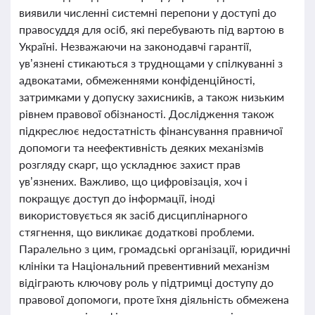
виявили численні системні перепони у доступі до
правосуддя для осіб, які перебувають під вартою в
Україні. Незважаючи на законодавчі гарантії,
ув’язнені стикаються з труднощами у спілкуванні з
адвокатами, обмеженнями конфіденційності,
затримками у допуску захисників, а також низьким
рівнем правової обізнаності. Дослідження також
підкреслює недостатність фінансування правничої
допомоги та неефективність деяких механізмів
розгляду скарг, що ускладнює захист прав
ув’язнених. Важливо, що цифровізація, хоч і
покращує доступ до інформації, іноді
використовується як засіб дисциплінарного
стягнення, що викликає додаткові проблеми.
Паралельно з цим, громадські організації, юридичні
клініки та Національний превентивний механізм
відіграють ключову роль у підтримці доступу до
правової допомоги, проте їхня діяльність обмежена