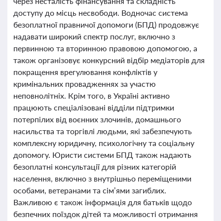
через несталість фінансування та складність
доступу до місць несвободи. Водночас система
безоплатної правничої допомоги (БПД) продовжує
надавати широкий спектр послуг, включно з
первинною та вторинною правовою допомогою, а
також організовує конкурсний відбір медіаторів для
покращення врегулювання конфліктів у
кримінальних провадженнях за участю
неповнолітніх. Крім того, в Україні активно
працюють спеціалізовані відділи підтримки
потерпілих від воєнних злочинів, домашнього
насильства та торгівлі людьми, які забезпечують
комплексну юридичну, психологічну та соціальну
допомогу. Юристи системи БПД також надають
безоплатні консультації для різних категорій
населення, включно з внутрішньо переміщеними
особами, ветеранами та сім’ями загиблих.
Важливою є також інформація для батьків щодо
безпечних поїздок дітей та можливості отримання