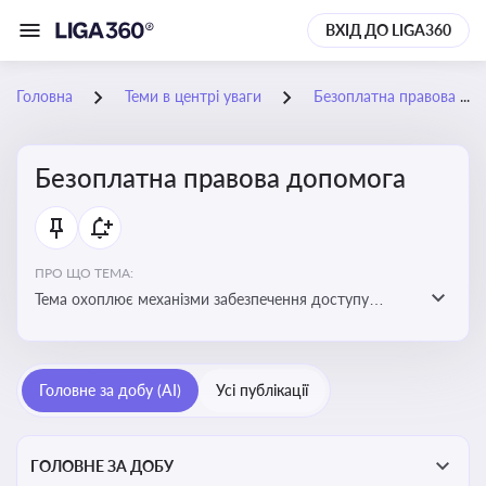
ВХІД ДО LIGA360
Головна
Теми в центрі уваги
Безоплатна правова допомога
Безоплатна правова допомога
ПРО ЩО ТЕМА:
Тема охоплює механізми забезпечення доступу
громадян до юридичних послуг за рахунок держави
та гарантії захисту їхніх прав
Головне за добу (AI)
Усі публікації
ГОЛОВНЕ ЗА ДОБУ