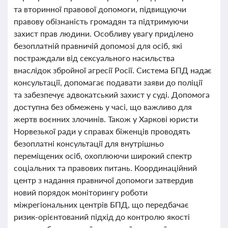
та вторинної правової допомоги, підвищуючи
правову обізнаність громадян та підтримуючи
захист прав людини. Особливу увагу приділено
безоплатній правничій допомозі для осіб, які
постраждали від сексуального насильства
внаслідок збройної агресії Росії. Система БПД надає
консультації, допомагає подавати заяви до поліції
та забезпечує адвокатський захист у суді. Допомога
доступна без обмежень у часі, що важливо для
жертв воєнних злочинів. Також у Харкові юристи
Норвезької ради у справах біженців проводять
безоплатні консультації для внутрішньо
переміщених осіб, охоплюючи широкий спектр
соціальних та правових питань. Координаційний
центр з надання правничої допомоги затвердив
новий порядок моніторингу роботи
міжрегіональних центрів БПД, що передбачає
ризик-орієнтований підхід до контролю якості