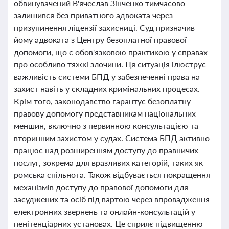
обвинувачений В'ячеслав Зінченко тимчасово
залишився без приватного адвоката через
призупинення ліцензії захисниці. Суд призначив
йому адвоката з Центру безоплатної правової
допомоги, що є обов'язковою практикою у справах
про особливо тяжкі злочини. Ця ситуація ілюструє
важливість системи БПД у забезпеченні права на
захист навіть у складних кримінальних процесах.
Крім того, законодавство гарантує безоплатну
правову допомогу представникам національних
меншин, включно з первинною консультацією та
вторинним захистом у судах. Система БПД активно
працює над розширенням доступу до правничих
послуг, зокрема для вразливих категорій, таких як
ромська спільнота. Також відбувається покращення
механізмів доступу до правової допомоги для
засуджених та осіб під вартою через впровадження
електронних звернень та онлайн-консультацій у
пенітенціарних установах. Це сприяє підвищенню