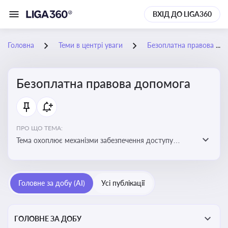
ВХІД ДО LIGA360
Головна
Теми в центрі уваги
Безоплатна правова допомога
Безоплатна правова допомога
ПРО ЩО ТЕМА:
Тема охоплює механізми забезпечення доступу
громадян до юридичних послуг за рахунок держави
та гарантії захисту їхніх прав
Головне за добу (AI)
Усі публікації
ГОЛОВНЕ ЗА ДОБУ