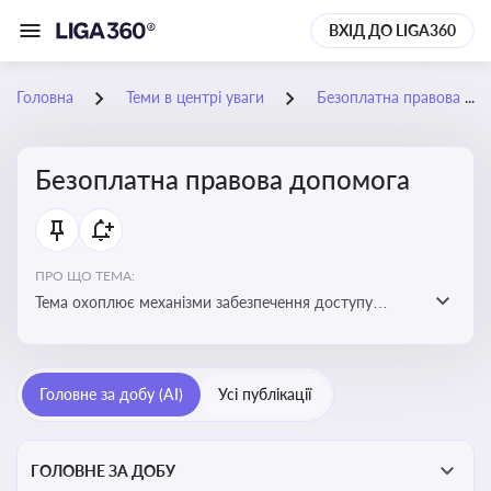
ВХІД ДО LIGA360
Головна
Теми в центрі уваги
Безоплатна правова допомога
Безоплатна правова допомога
ПРО ЩО ТЕМА:
Тема охоплює механізми забезпечення доступу
громадян до юридичних послуг за рахунок держави
та гарантії захисту їхніх прав
Головне за добу (AI)
Усі публікації
ГОЛОВНЕ ЗА ДОБУ