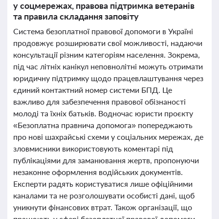
у соцмережах, правова підтримка ветеранів
та правила складання заповіту
Система безоплатної правової допомоги в Україні
продовжує розширювати свої можливості, надаючи
консультації різним категоріям населення. Зокрема,
під час літніх канікул неповнолітні можуть отримати
юридичну підтримку щодо працевлаштування через
єдиний контактний номер системи БПД. Це
важливо для забезпечення правової обізнаності
молоді та їхніх батьків. Водночас юристи проєкту
«Безоплатна правнича допомога» попереджають
про нові шахрайські схеми у соціальних мережах, де
зловмисники використовують коментарі під
публікаціями для заманювання жертв, пропонуючи
незаконне оформлення водійських документів.
Експерти радять користуватися лише офіційними
каналами та не розголошувати особисті дані, щоб
уникнути фінансових втрат. Також організації, що
працюють у сфері безоплатної правової допомоги,