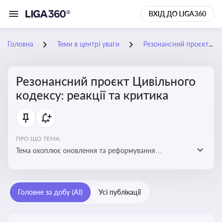
ВХІД ДО LIGA360
Головна
Теми в центрі уваги
Резонансний проєкт Цивільного кодексу: реакції та критика
Резонансний проєкт Цивільного
кодексу: реакції та критика
ПРО ЩО ТЕМА:
Тема охоплює оновлення та реформування
цивільного законодавства України, включаючи зміни
до регулювання майнових і немайнових прав,
договірних відносин та правового статусу учасників
Головне за добу (AI)
Усі публікації
цивільних правовідносин