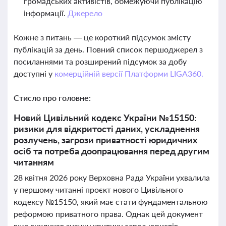
громадських активістів, обмежуючи публікацію
інформації.
Джерело
Кожне з питань — це короткий підсумок змісту
публікацій за день. Повний список першоджерел з
посиланнями та розширений підсумок за добу
доступні у
комерційній версії Платформи LIGA360.
Стисло про головне:
Новий Цивільний кодекс України №15150:
ризики для відкритості даних, ускладнення
розлучень, загрози приватності юридичних
осіб та потреба доопрацювання перед другим
читанням
28 квітня 2026 року Верховна Рада України ухвалила
у першому читанні проєкт нового Цивільного
кодексу №15150, який має стати фундаментальною
реформою приватного права. Однак цей документ
вже викликав значну критику серед юристів,