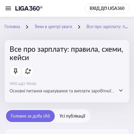
ВХІД ДО LIGA360
Головна
Теми в центрі уваги
Все про зарплату: правила, схеми, кейси
Все про зарплату: правила, схеми,
кейси
ПРО ЩО ТЕМА:
Основні питання нарахування та виплати заробітної
плати. Аналіз публікацій, що стосуються порушень
при нарахуванні заробітної плати та виявлення
інформації про можливі схеми зловживань
Головне за добу (AI)
Усі публікації