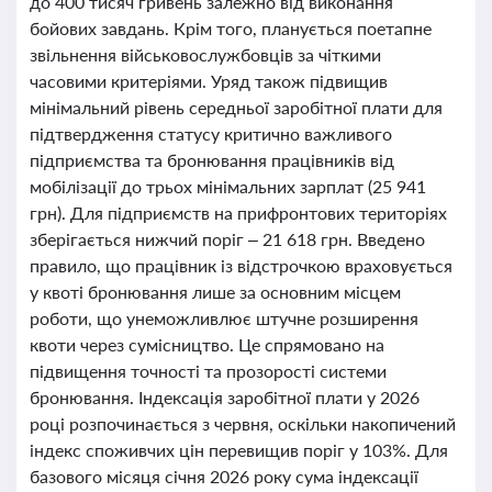
до 400 тисяч гривень залежно від виконання
бойових завдань. Крім того, планується поетапне
звільнення військовослужбовців за чіткими
часовими критеріями. Уряд також підвищив
мінімальний рівень середньої заробітної плати для
підтвердження статусу критично важливого
підприємства та бронювання працівників від
мобілізації до трьох мінімальних зарплат (25 941
грн). Для підприємств на прифронтових територіях
зберігається нижчий поріг – 21 618 грн. Введено
правило, що працівник із відстрочкою враховується
у квоті бронювання лише за основним місцем
роботи, що унеможливлює штучне розширення
квоти через сумісництво. Це спрямовано на
підвищення точності та прозорості системи
бронювання. Індексація заробітної плати у 2026
році розпочинається з червня, оскільки накопичений
індекс споживчих цін перевищив поріг у 103%. Для
базового місяця січня 2026 року сума індексації