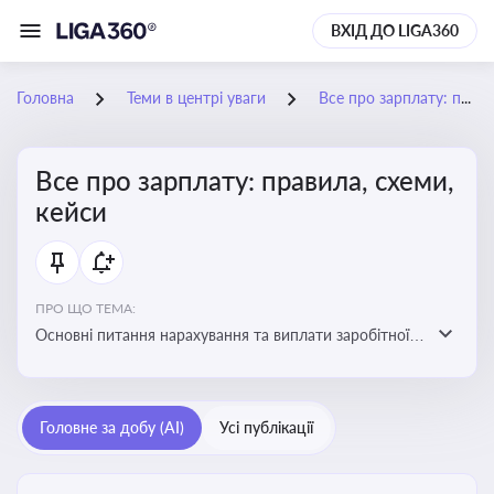
ВХІД ДО LIGA360
Головна
Теми в центрі уваги
Все про зарплату: правила, схеми, кейси
Все про зарплату: правила, схеми,
кейси
ПРО ЩО ТЕМА:
Основні питання нарахування та виплати заробітної
плати. Аналіз публікацій, що стосуються порушень
при нарахуванні заробітної плати та виявлення
інформації про можливі схеми зловживань
Головне за добу (AI)
Усі публікації