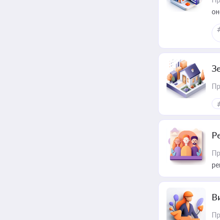
он
З
Пр
Р
Пр
ре
В
Пр