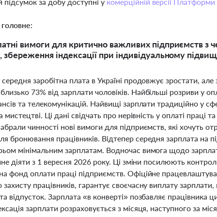
 підсумок за добу доступні у
комерційній версії Платформи
 головне:
латні вимоги для критично важливих підприємств з ч
н, збереження індексації при індивідуальному підвищ
 середня заробітна плата в Україні продовжує зростати, але
лизько 73% від зарплати чоловіків. Найбільші розриви у оп
ансів та телекомунікацій. Найвищі зарплати традиційно у сф
та мистецтві. Ці дані свідчать про нерівність у оплаті праці
абрали чинності нові вимоги для підприємств, які хочуть о
ля бронювання працівників. Відтепер середня зарплата на п
рьом мінімальним зарплатам. Водночас вимога щодо зарплат
чне діяти з 1 вересня 2026 року. Ці зміни посилюють контро
на фонд оплати праці підприємств. Офіційне працевлашту
 захисту працівників, гарантує своєчасну виплату зарплати,
та відпусток. Зарплата «в конверті» позбавляє працівника ц
ексація зарплати розраховується з місяця, наступного за мі