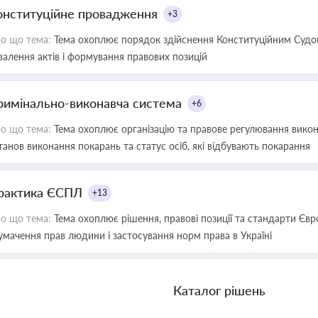
онституційне провадження
+3
о що тема:
Тема охоплює порядок здійснення Конституційним Судом
валення актів і формування правових позицій
римінально-виконавча система
+6
о що тема:
Тема охоплює організацію та правове регулювання викона
танов виконання покарань та статус осіб, які відбувають покарання
рактика ЄСПЛ
+13
о що тема:
Тема охоплює рішення, правові позиції та стандарти Євр
умачення прав людини і застосування норм права в Україні
Каталог рішень