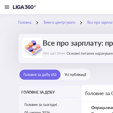
Головна
Теми в центрі уваги
Все про зарплат
Все про зарплату: пр
Основні питання нарахуванн
ПРО ЩО ТЕМА:
виявлення інформації про 
Головне за добу (AI)
Усі публікації
ГОЛОВНЕ ЗА ДОБУ
Головне за 
Головне за сьогодні
Опрацьова
05 серпня 2026