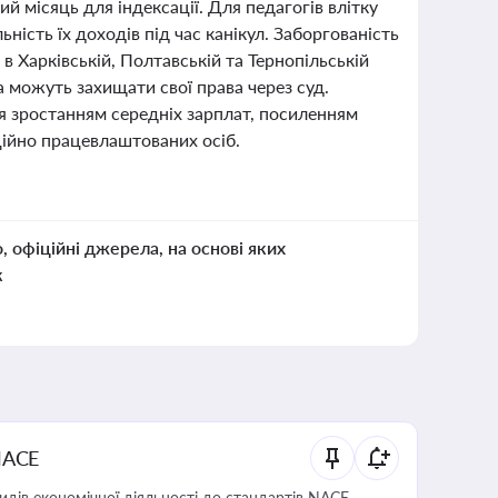
й місяць для індексації. Для педагогів влітку
ність їх доходів під час канікул. Заборгованість
в Харківській, Полтавській та Тернопільській
а можуть захищати свої права через суд.
ся зростанням середніх зарплат, посиленням
ційно працевлаштованих осіб.
о, офіційні джерела, на основі яких
к
NACE
идів економічної діяльності до стандартів NACE,