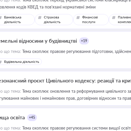
овлення кодів КВЕД та пов'язані нормативні зміни
Банківська
Страхова
Фінансові
Паливн
діяльність
діяльність
послуги
компле
емельні відносини у будівництві
+19
о що тема:
Тема охоплює правове регулювання підготовки, здійсненн
Будівельна діяльність
езонансний проєкт Цивільного кодексу: реакції та кр
о що тема:
Тема охоплює оновлення та реформування цивільного за
гулювання майнових і немайнових прав, договірних відносин та прав
ища освіта
+45
о що тема:
Тема охоплює правове регулювання системи вищої освіти, о