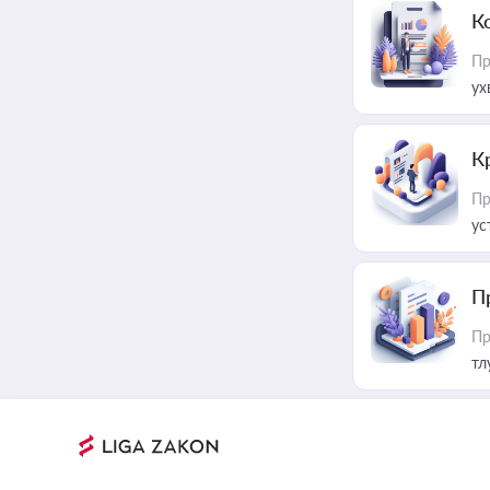
К
Пр
ух
К
Пр
ус
П
Пр
тл