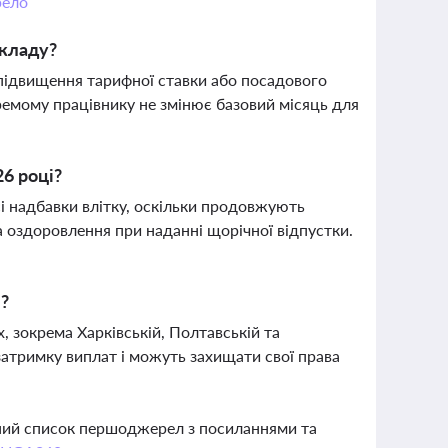
ело
окладу?
 підвищення тарифної ставки або посадового
ремому працівнику не змінює базовий місяць для
26 році?
сі надбавки влітку, оскільки продовжують
а оздоровлення при наданні щорічної відпустки.
и?
, зокрема Харківській, Полтавській та
затримку виплат і можуть захищати свої права
вний список першоджерел з посиланнями та