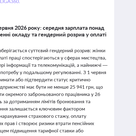
 LIGA360.
ервня 2026 року: середня зарплата понад
енні окладу та гендерний розрив у оплаті
 зберігається суттєвий гендерний розрив: жінки
латі праці спостерігаються у сферах мистецтва,
ері інформації та телекомунікацій, а найнижчі —
 та потребу у подальшому регулюванні. З 1 червня
тримати або підтвердити статус критично
ідприємстві має бути не менше 25 941 грн, що
и окремого заброньованого працівника у 26
ль за дотриманням лімітів бронювання та
вання залишається ключовим фактором
 нарахування страхового стажу, оплату
их прав і створює ризики втрати пенсійних
сяцем підвищення тарифної ставки або