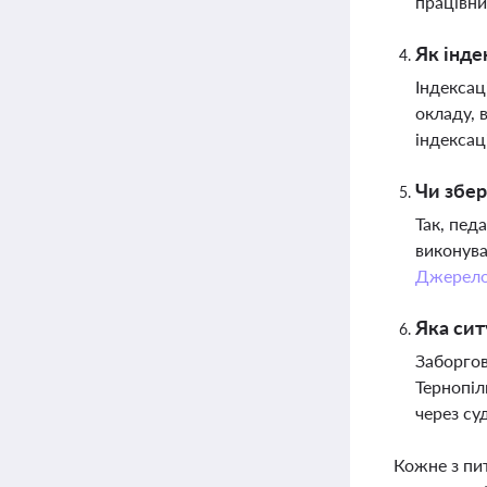
працівни
Як інде
Індексац
окладу, 
індексац
Чи збер
Так, пед
виконува
Джерел
Яка сит
Заборгов
Тернопіл
через су
Кожне з пи