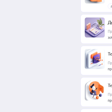
Д
Пр
зо
T
Пр
пр
T
Пр
пр