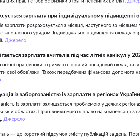
ка цих прав і створює ризики втрати пенсійних виплат.
Джер
ксується зарплата при індивідуальному підвищенні 
ія зарплати розраховується з місяця, наступного за місяцем
встановленого урядом. Індивідуальне підвищення окладу ок
ії.
Джерело
ігається зарплата вчителів під час літніх канікул у 20
агогічні працівники отримують повний посадовий оклад та в
ти свої обов’язки. Також передбачена фінансова допомога н
о
уація із заборгованістю із зарплати в регіонах Україн
аність із зарплати залишається проблемою у деяких регіонах
ьській областях. Працівники мають право на компенсації за 
д.
Джерело
тань — це короткий підсумок змісту публікацій за день. По