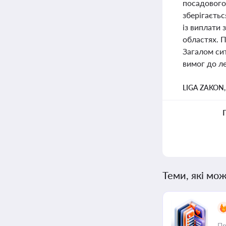
посадового 
зберігаєтьс
із виплати 
областях. П
Загалом сит
вимог до ле
LIGA ZAKON
Теми, які мож
Пр