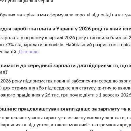
29 публікацій за 4 червня
ібраних матеріалів ми сформували короткі відповіді на актуал
едня заробітна плата в Україні у 2026 році та який і
зарплата у першому кварталі 2026 року становила близько 
о 73% від зарплати чоловіків. Найбільший розрив спостеріга
нікацій.
Джерело
і вимоги до середньої зарплати для підприємств, що
их?
 2026 року підприємства повинні забезпечити середню зарпл
) для отримання або підтвердження статусу критично важл
ваного працівника у 26 тис. грн почне діяти з 1 вересня 202
іційне працевлаштування вигідніше за зарплату «в к
 працевлаштування гарантує своєчасну виплату зарплати, нар
ікарняних та відпусток, а також можливість отримання креди