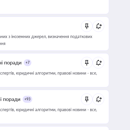
аних з іноземних джерел, визначення податкових
ння
ні поради
+7
пертів, юридичні алгоритми, правові новини - все,
ні поради
+93
пертів, юридичні алгоритми, правові новини - все,