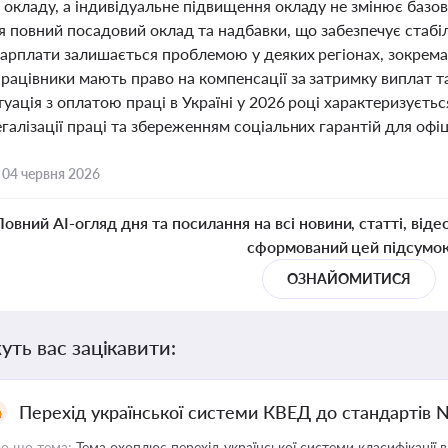
окладу, а індивідуальне підвищення окладу не змінює базови
я повний посадовий оклад та надбавки, що забезпечує стабіль
зарплати залишається проблемою у деяких регіонах, зокрема 
рацівники мають право на компенсації за затримку виплат т
уація з оплатою праці в Україні у 2026 році характеризуєть
галізації праці та збереженням соціальних гарантій для офі
,
04 червня 2026
Повний AI-огляд дня та посилання на всі новини, статті, віде
сформований цей підсумо
ОЗНАЙОМИТИСЯ
уть вас зацікавити:
Перехід української системи КВЕД до стандартів 
о що тема:
Тема охоплює перехід української системи класифікації в