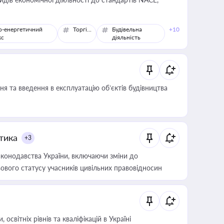
о-енергетичний
Торгівля
Будівельна
+10
кс
діяльність
я та введення в експлуатацію об’єктів будівництва
итика
+3
конодавства України, включаючи зміни до
ового статусу учасників цивільних правовідносин
світніх рівнів та кваліфікацій в Україні