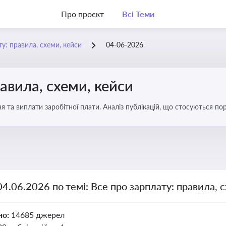
Про проєкт
Всі Теми
у: правила, схеми, кейси
04-06-2026
авила, схеми, кейси
я та виплати заробітної плати. Аналіз публікацій, що стосуються по
можливі схеми зловживань
04.06.2026 по темі: Все про зарплату: правила, 
но:
14685 джерел