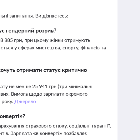
ьні запитання. Ви дізнаєтесь:
снує гендерний розрив?
28 885 грн, при цьому жінки отримують
ється у сферах мистецтва, спорту, фінансів та
 хочуть отримати статус критично
ату не менше 25 941 грн (три мінімальні
ивих. Вимога щодо зарплати окремого
6 року.
Джерело
онверті»?
ахування страхового стажу, соціальні гарантії,
тів. Зарплата «в конверті» позбавляє