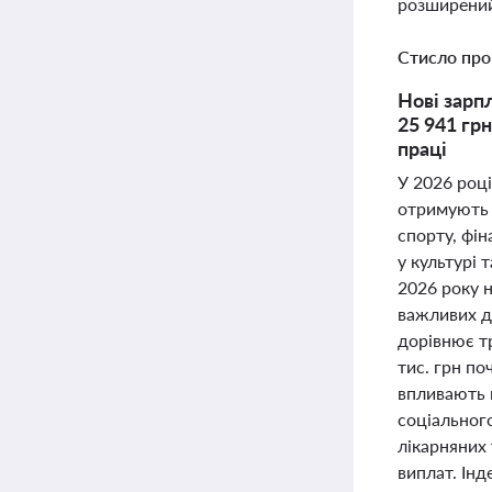
розширений
Стисло про
Нові зарп
25 941 гр
праці
У 2026 році
отримують б
спорту, фін
у культурі 
2026 року н
важливих д
дорівнює т
тис. грн по
впливають 
соціального
лікарняних 
виплат. Інд