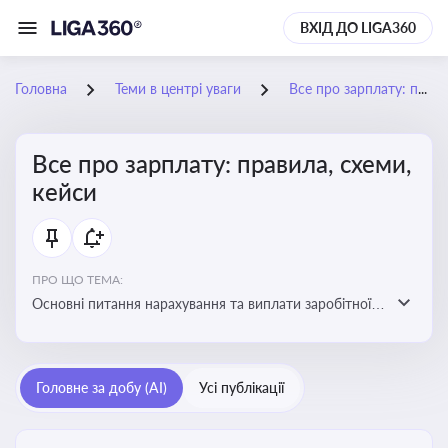
ВХІД ДО LIGA360
Головна
Теми в центрі уваги
Все про зарплату: правила, схеми, кейси
Все про зарплату: правила, схеми,
кейси
ПРО ЩО ТЕМА:
Основні питання нарахування та виплати заробітної
плати. Аналіз публікацій, що стосуються порушень
при нарахуванні заробітної плати та виявлення
інформації про можливі схеми зловживань
Головне за добу (AI)
Усі публікації