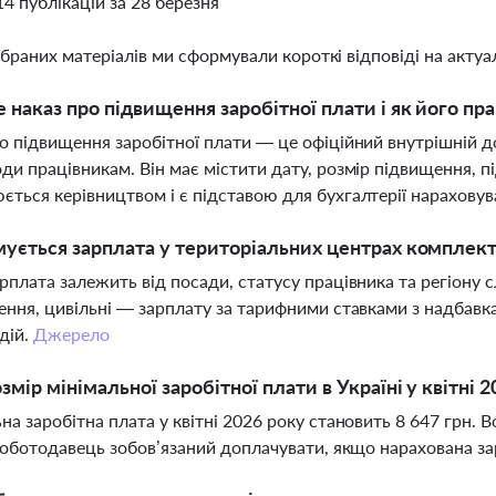
14 публікацій за 28 березня
ібраних матеріалів ми сформували короткі відповіді на актуал
 наказ про підвищення заробітної плати і як його п
о підвищення заробітної плати — це офіційний внутрішній д
ди працівникам. Він має містити дату, розмір підвищення, п
ться керівництвом і є підставою для бухгалтерії нараховув
ується зарплата у територіальних центрах комплект
рплата залежить від посади, статусу працівника та регіону
ення, цивільні — зарплату за тарифними ставками з надбавк
дій.
Джерело
змір мінімальної заробітної плати в Україні у квітні 
на заробітна плата у квітні 2026 року становить 8 647 грн. 
 роботодавець зобов’язаний доплачувати, якщо нарахована з