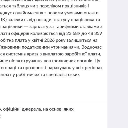
ться таблицями з переліком працівників і
верджує ознайомлення з новими умовами оплати
ЦК) залежить від посади, статусу працівника та
 працівники — зарплату за тарифними ставками з
плати офіцерів коливаються від 23 689 до 48 359
робітна плата у квітні 2026 року залишиться на
бов’язковими податковими утриманнями. Водночас
ся системна криза з виплатою заробітної плати,
ише після втручання контролюючих органів. Ця
праці та прозорості нарахувань у всіх регіонах
рплат у робітничих та спеціалістських
о, офіційні джерела, на основі яких
к