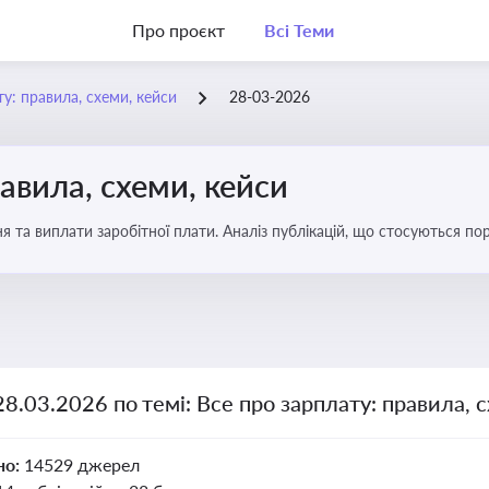
Про проєкт
Всі Теми
у: правила, схеми, кейси
28-03-2026
авила, схеми, кейси
я та виплати заробітної плати. Аналіз публікацій, що стосуються по
можливі схеми зловживань
28.03.2026 по темі: Все про зарплату: правила, 
но:
14529 джерел