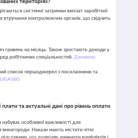
пованих територіях?
рігаються системні затримки виплат заробітної
я втручання контролюючих органів, що свідчить
ч гривень на місяць. Також зростають доходи у
 серед робітничих спеціальностей.
Джерело
вний список першоджерел з посиланнями та
 LIGA360.
 плати та актуальні дані про рівень оплати
и набуває особливої важливості для
 винагороди. Накази мають містити чіткі
 підставами, що дозволяє уникнути конфліктів і