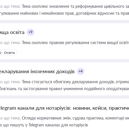
о що тема:
Тема охоплює оновлення та реформування цивільного за
гулювання майнових і немайнових прав, договірних відносин та прав
ища освіта
+9
о що тема:
Тема охоплює правове регулювання системи вищої освіти, о
Освіта
екларування іноземних доходів
+4
о що тема:
Тема стосується обов’язку декларування доходів, отрим
бов’язань та застосування правил уникнення подвійного оподаткува
elegram канали для нотаріусів: новини, кейси, практич
о що тема:
Огляди нормативних змін, судова практика, коментарі екс
о що пишуть у Telegram каналах для нотаріусів