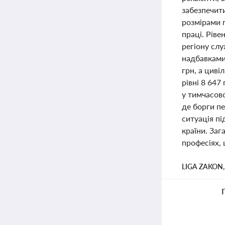
забезпечит
розмірами 
праці. Ріве
регіону сл
надбавками,
грн, а циві
рівні 8 647
у тимчасово
де борги п
ситуація п
країни. Заг
професіях, 
LIGA ZAKON