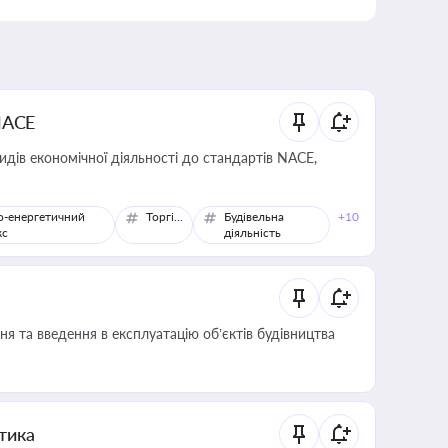
NACE
идів економічної діяльності до стандартів NACE,
о-енергетичний
Торгівля
Будівельна
+10
кс
діяльність
я та введення в експлуатацію об’єктів будівництва
итика