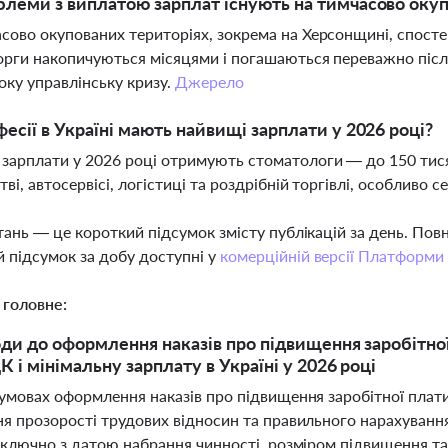
блеми з виплатою зарплат існують на тимчасово оку
сово окупованих територіях, зокрема на Херсонщині, спосте
орги накопичуються місяцями і погашаються переважно післ
оку управлінську кризу.
Джерело
фесії в Україні мають найвищі зарплати у 2026 році?
зарплати у 2026 році отримують стоматологи — до 150 тися
тві, автосервісі, логістиці та роздрібній торгівлі, особливо
тань — це короткий підсумок змісту публікацій за день. По
 підсумок за добу доступні у
комерційній версії Платформи
 головне:
оди до оформлення наказів про підвищення заробітної
К і мінімальну зарплату в Україні у 2026 році
 умовах оформлення наказів про підвищення заробітної плат
ня прозорості трудових відносин та правильного нарахування
включно з датою набрання чинності, розміром підвищення та