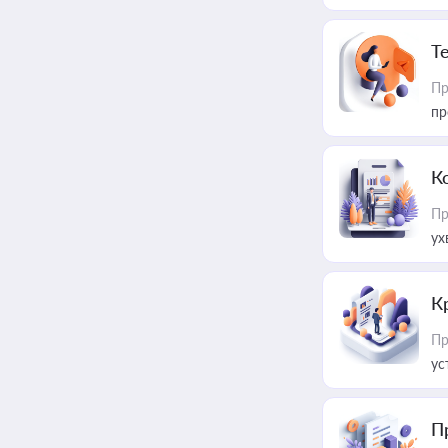
T
Пр
пр
К
Пр
ух
К
Пр
ус
П