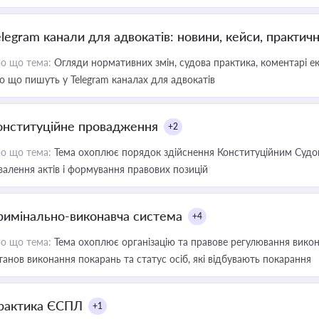
elegram канали для адвокатів: новини, кейси, практич
о що тема:
Огляди нормативних змін, судова практика, коментарі екс
о що пишуть у Telegram каналах для адвокатів
онституційне провадження
+2
о що тема:
Тема охоплює порядок здійснення Конституційним Судом
валення актів і формування правових позицій
римінально-виконавча система
+4
о що тема:
Тема охоплює організацію та правове регулювання викона
танов виконання покарань та статус осіб, які відбувають покарання
рактика ЄСПЛ
+1