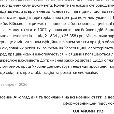
и юридичну силу документа. Колективні накази супроводжую
підвищень, а їх вручення здійснюється під підпис, що підт
нь оплати праці в територіальних центрах комплектування (Т
ужби. Військові отримують грошове забезпечення, а цивільні
 які можуть сягати 100% у зонах активних бойових дій. Зар
льних спеціалістів — від 21 634 до 25 358 грн. Мінімальна за
 грн, що є мінімальним офіційним рівнем оплати праці, з о
 окупованих регіонах, зокрема на Херсонщині, спостерігаєть
еред працівниками накопичуються місяцями і погашаються л
ідкреслює важливість дотримання законодавства щодо оплати 
алом ринок праці України демонструє тенденції зростання за
що свідчить про стабілізацію та розвиток економіки.
,
28 березня 2026
Повний AI-огляд дня та посилання на всі новини, статті, віде
сформований цей підсумо
ОЗНАЙОМИТИСЯ