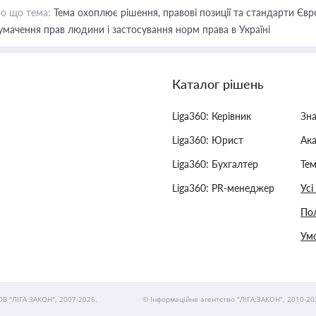
о що тема:
Тема охоплює рішення, правові позиції та стандарти Євр
умачення прав людини і застосування норм права в Україні
Каталог рішень
Liga360: Керівник
Зн
Liga360: Юрист
Ак
Liga360: Бухгалтер
Тем
Liga360: PR-менеджер
Усі
Пол
Умо
ОВ "ЛІГА ЗАКОН", 2007-2026.
© Інформаційне агентство "ЛІГА:ЗАКОН", 2010-20