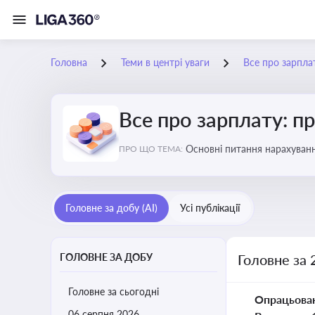
Головна
Теми в центрі уваги
Все про зарплат
Все про зарплату: пр
Основні питання нарахуванн
ПРО ЩО ТЕМА:
виявлення інформації про 
Головне за добу (AI)
Усі публікації
ГОЛОВНЕ ЗА ДОБУ
Головне за 
Головне за сьогодні
Опрацьова
06 серпня 2026