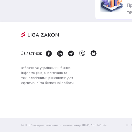
Пр
тл
Зв'язатися:
забезпечує український бізнес
інформацією, аналітикою та
технологічними рішеннями для
ефективної та безпечної роботи.
© ТОВ "інформаційно-аналітичний центр ЛІГА", 1991-2026.
© Т