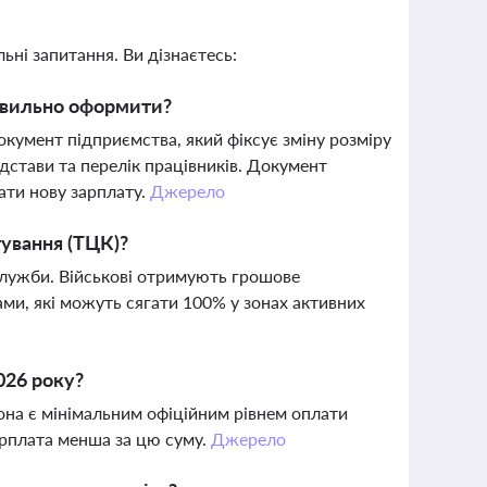
ьні запитання. Ви дізнаєтесь:
равильно оформити?
окумент підприємства, який фіксує зміну розміру
ідстави та перелік працівників. Документ
ати нову зарплату.
Джерело
ування (ТЦК)?
 служби. Військові отримують грошове
ами, які можуть сягати 100% у зонах активних
2026 року?
Вона є мінімальним офіційним рівнем оплати
арплата менша за цю суму.
Джерело