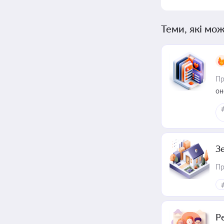
Теми, які мож
Пр
он
З
Пр
Р