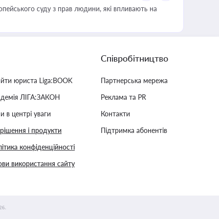
опейського суду з прав людини, які впливають на
Співробітництво
айти юриста Liga:BOOK
Партнерська мережа
адемія ЛІГА:ЗАКОН
Реклама та PR
и в центрі уваги
Контакти
 рішення і продукти
Підтримка абонентів
ітика конфіденційності
ви використання сайту
26.