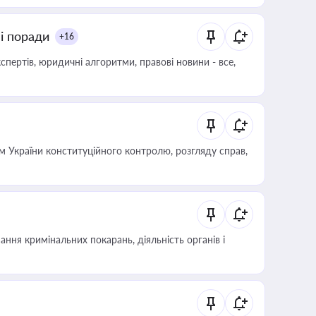
ні поради
+16
пертів, юридичні алгоритми, правові новини - все,
 України конституційного контролю, розгляду справ,
ння кримінальних покарань, діяльність органів і