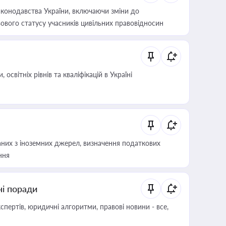
конодавства України, включаючи зміни до
ового статусу учасників цивільних правовідносин
світніх рівнів та кваліфікацій в Україні
аних з іноземних джерел, визначення податкових
ння
ні поради
пертів, юридичні алгоритми, правові новини - все,