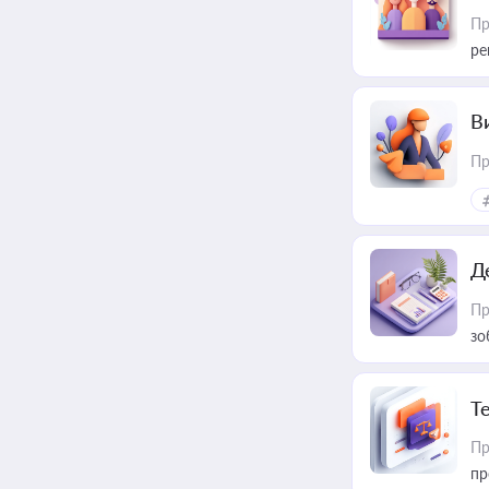
Пр
ре
В
Пр
Д
Пр
зо
T
Пр
пр