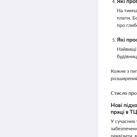
Які про
На тимча
плати. Б
про глиб
Які про
Найвищі 
будівниц
Кожне з пи
розширений
Стисло про
Нові підх
праці в ТЦ
У сучасних
забезпечен
реквізити, 