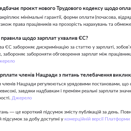
дбачає проєкт нового Трудового кодексу щодо опла
акріплює мінімальні гарантії, форми оплати (почасова, відря
 також права працівників на прозорість нарахувань та обмеж
і правила щодо зарплат ухвалив ЄС?
а ЄС забороняє дискримінацію за статтю у зарплаті, зобов’я
х, забороняє забороняти обговорення зарплат між працівника
жерело
рплати членів Нацради з питань телебачення викли
 членів Нацради регулюються урядовими постановами, що ст
евисокі, завдяки надбавкам і преміям реальні зарплати знач
ості.
Джерело
тань — це короткий підсумок змісту публікацій за день. По
 підсумок за добу доступні у
комерційній версії Платформи