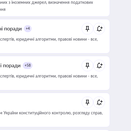
аних з іноземних джерел, визначення податкових
ння
ні поради
+4
пертів, юридичні алгоритми, правові новини - все,
ні поради
+58
пертів, юридичні алгоритми, правові новини - все,
 України конституційного контролю, розгляду справ,