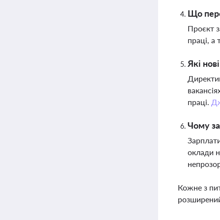
Що пере
Проєкт з
праці, а
Які нов
Директив
вакансія
праці.
Д
Чому за
Зарплати
оклади н
непрозор
Кожне з пи
розширений