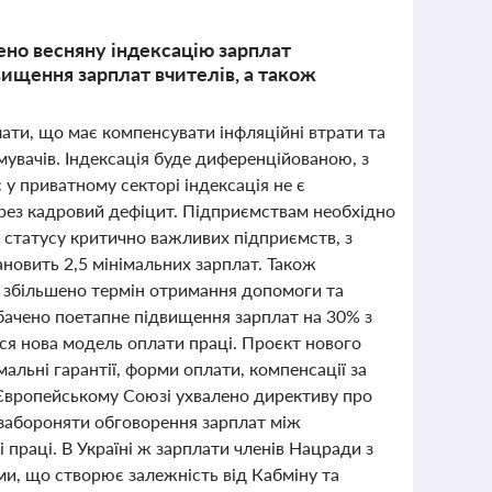
чено весняну індексацію зарплат
вищення зарплат вчителів, а також
плати, що має компенсувати інфляційні втрати та
мувачів. Індексація буде диференційованою, з
 приватному секторі індексація не є
ерез кадровий дефіцит. Підприємствам необхідно
статусу критично важливих підприємств, з
новить 2,5 мінімальних зарплат. Також
, збільшено термін отримання допомоги та
бачено поетапне підвищення зарплат на 30% з
ться нова модель оплати праці. Проєкт нового
альні гарантії, форми оплати, компенсації за
В Європейському Союзі ухвалено директиву про
 забороняти обговорення зарплат між
 праці. В Україні ж зарплати членів Нацради з
и, що створює залежність від Кабміну та