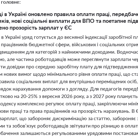
 головне:
ці в Україні оновлено правила оплати праці, передба
ів, нові соціальні виплати для ВПО та поетапне під
но прозорість зарплат у ЄС
 в Україні уряд готується до весняної індексації заробітної 
працівників бюджетної сфери, військових і соціальних отри
двищенням для категорій з найнижчими доходами. Водночас у
ою, але частина роботодавців може переглянути зарплати ч
и довідки про середню заробітну плату для підтвердження 
м нових вимог щодо мінімального рівня оплати праці, що ста
равила соціальних виплат для внутрішньо переміщених осіб
рядок нарахування допомоги з догляду. Для педагогів перед
атково на 20-25% з вересня 2026 року, а з 2027 року планує
одексу комплексно регулює оплату праці, закріплюючи мінім
ови праці та права працівників на прозорість нарахувань. 
 зарплат, що забороняє дискримінацію за статтю, забороняє
и та зобов’язує роботодавців звітувати про різницю в оплаті
ебачення залишаються регульованими урядовими постановам