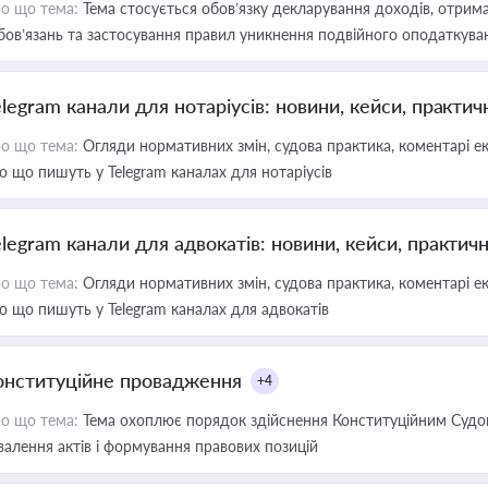
о що тема:
Тема стосується обов’язку декларування доходів, отрим
бов’язань та застосування правил уникнення подвійного оподаткува
elegram канали для нотаріусів: новини, кейси, практич
о що тема:
Огляди нормативних змін, судова практика, коментарі екс
о що пишуть у Telegram каналах для нотаріусів
elegram канали для адвокатів: новини, кейси, практич
о що тема:
Огляди нормативних змін, судова практика, коментарі екс
о що пишуть у Telegram каналах для адвокатів
онституційне провадження
+4
о що тема:
Тема охоплює порядок здійснення Конституційним Судом
валення актів і формування правових позицій