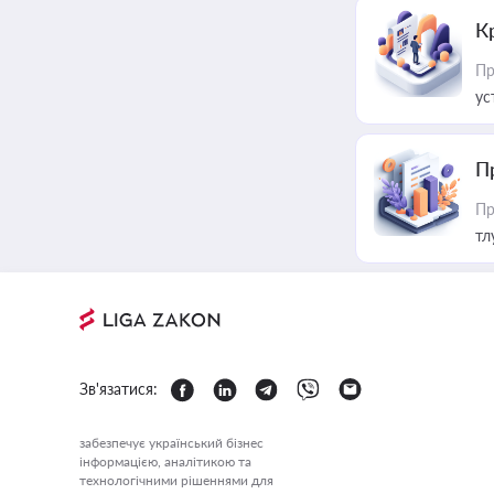
К
Пр
ус
П
Пр
тл
Зв'язатися:
забезпечує український бізнес
інформацією, аналітикою та
технологічними рішеннями для