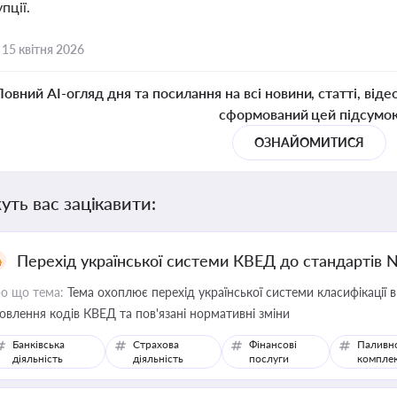
пції.
,
15 квітня 2026
Повний AI-огляд дня та посилання на всі новини, статті, віде
сформований цей підсумо
ОЗНАЙОМИТИСЯ
уть вас зацікавити:
Перехід української системи КВЕД до стандартів 
о що тема:
Тема охоплює перехід української системи класифікації в
овлення кодів КВЕД та пов'язані нормативні зміни
Банківська
Страхова
Фінансові
Паливн
діяльність
діяльність
послуги
компле