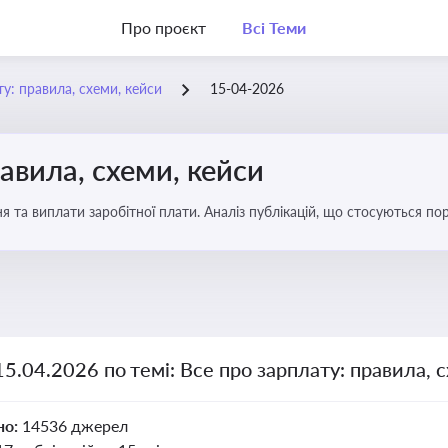
Про проєкт
Всі Теми
у: правила, схеми, кейси
15-04-2026
авила, схеми, кейси
я та виплати заробітної плати. Аналіз публікацій, що стосуються по
можливі схеми зловживань
15.04.2026 по темі: Все про зарплату: правила, 
но:
14536 джерел