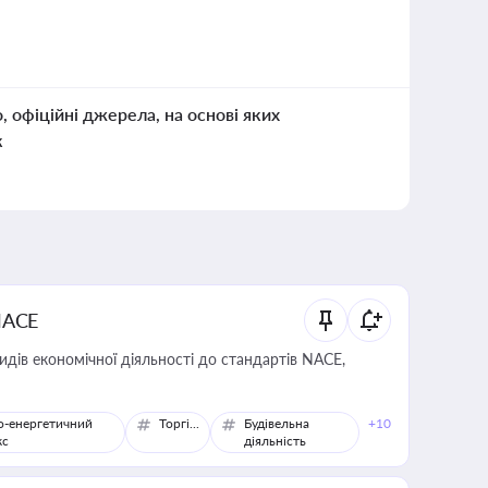
о, офіційні джерела, на основі яких
к
NACE
идів економічної діяльності до стандартів NACE,
о-енергетичний
Торгівля
Будівельна
+10
кс
діяльність