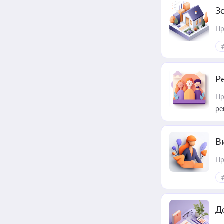
З
Пр
Р
Пр
ре
В
Пр
Д