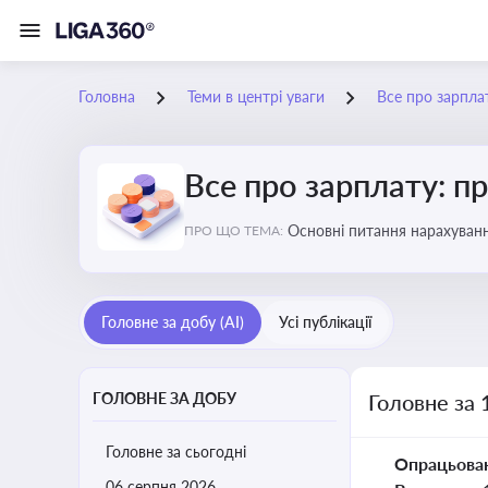
Головна
Теми в центрі уваги
Все про зарплат
Все про зарплату: пр
Основні питання нарахуванн
ПРО ЩО ТЕМА:
виявлення інформації про 
Головне за добу (AI)
Усі публікації
ГОЛОВНЕ ЗА ДОБУ
Головне за 
Головне за сьогодні
Опрацьова
06 серпня 2026