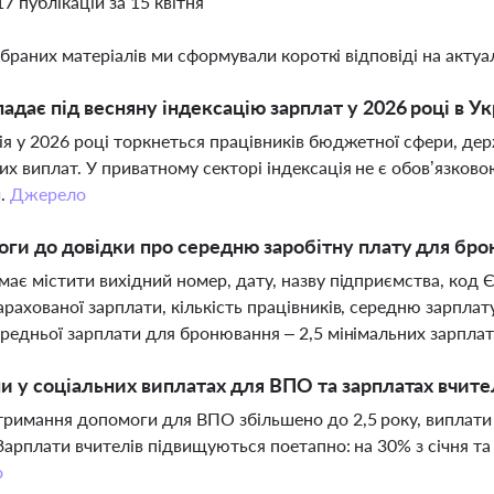
17 публікацій за 15 квітня
ібраних матеріалів ми сформували короткі відповіді на актуал
падає під весняну індексацію зарплат у 2026 році в Ук
ія у 2026 році торкнеться працівників бюджетної сфери, де
их виплат. У приватному секторі індексація не є обов’язков
и.
Джерело
оги до довідки про середню заробітну плату для бро
має містити вихідний номер, дату, назву підприємства, код
арахованої зарплати, кількість працівників, середню зарплат
ередньої зарплати для бронювання – 2,5 мінімальних зарплат
ни у соціальних виплатах для ВПО та зарплатах вчител
тримання допомоги для ВПО збільшено до 2,5 року, виплати
 Зарплати вчителів підвищуються поетапно: на 30% з січня та
о