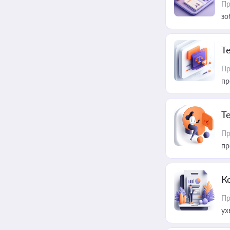
Пр
зо
T
Пр
пр
T
Пр
пр
К
Пр
ух