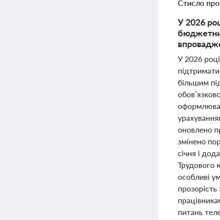
Стисло про
У 2026 ро
бюджетник
впровадже
У 2026 році
підтримати 
більшим пі
обов’язков
оформлюват
урахування
оновлено п
змінено по
січня і дод
Трудового к
особливі ум
прозорість
працівникам
питань тел