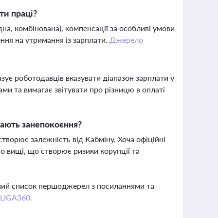
ти праці?
дна, комбінована), компенсації за особливі умови
ення на утримання із зарплати.
Джерело
зує роботодавців вказувати діапазон зарплати у
ми та вимагає звітувати про різницю в оплаті
кають занепокоєння?
ворює залежність від Кабміну. Хоча офіційні
но вищі, що створює ризики корупції та
вний список першоджерел з посиланнями та
 LIGA360.