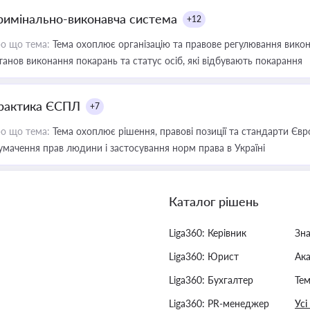
римінально-виконавча система
+12
о що тема:
Тема охоплює організацію та правове регулювання викона
танов виконання покарань та статус осіб, які відбувають покарання
рактика ЄСПЛ
+7
о що тема:
Тема охоплює рішення, правові позиції та стандарти Євр
умачення прав людини і застосування норм права в Україні
Каталог рішень
Liga360: Керівник
Зн
Liga360: Юрист
Ак
Liga360: Бухгалтер
Тем
Liga360: PR-менеджер
Усі