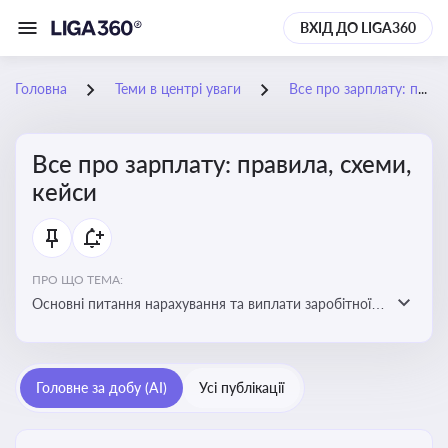
ВХІД ДО LIGA360
Головна
Теми в центрі уваги
Все про зарплату: правила, схеми, кейси
Все про зарплату: правила, схеми,
кейси
ПРО ЩО ТЕМА:
Основні питання нарахування та виплати заробітної
плати. Аналіз публікацій, що стосуються порушень
при нарахуванні заробітної плати та виявлення
інформації про можливі схеми зловживань
Головне за добу (AI)
Усі публікації