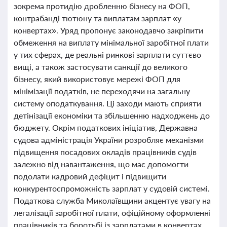
зокрема протидію дробленню бізнесу на ФОП,
контрабанді тютюну та виплатам зарплат «у
конвертах». Уряд пропонує законодавчо закріпити
обмеження на виплату мінімальної заробітної плати
у тих сферах, де реальні ринкові зарплати суттєво
вищі, а також застосувати санкції до великого
бізнесу, який використовує мережі ФОП для
мінімізації податків, не переходячи на загальну
систему оподаткування. Ці заходи мають сприяти
детінізації економіки та збільшенню надходжень до
бюджету. Окрім податкових ініціатив, Державна
судова адміністрація України розробляє механізми
підвищення посадових окладів працівників судів
залежно від навантаження, що має допомогти
подолати кадровий дефіцит і підвищити
конкурентоспроможність зарплат у судовій системі.
Податкова служба Миколаївщини акцентує увагу на
легалізації заробітної плати, офіційному оформленні
працівників та боротьбі із зарплатами в конвертах,