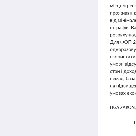
місцем реє
проживання.
від мінімал
штрафів. В
розрахунку,
Для ФОП 2-
одноразову 
скористатис
умови відс
стан і дох
немає, баз
на підвищен
умовах екон
LIGA ZAKON