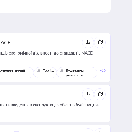
NACE
идів економічної діяльності до стандартів NACE,
о-енергетичний
Торгівля
Будівельна
+10
кс
діяльність
я та введення в експлуатацію об’єктів будівництва