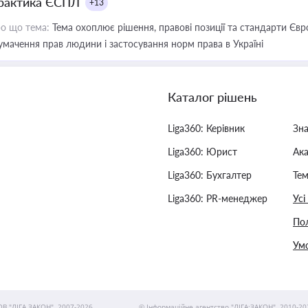
рактика ЄСПЛ
+13
о що тема:
Тема охоплює рішення, правові позиції та стандарти Євр
умачення прав людини і застосування норм права в Україні
Каталог рішень
Liga360: Керівник
Зн
Liga360: Юрист
Ак
Liga360: Бухгалтер
Тем
Liga360: PR-менеджер
Усі
Пол
Умо
ОВ "ЛІГА ЗАКОН", 2007-2026.
© Інформаційне агентство "ЛІГА:ЗАКОН", 2010-20