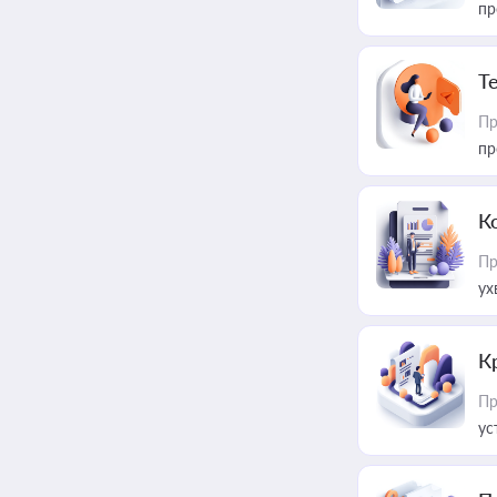
пр
T
Пр
пр
К
Пр
ух
К
Пр
ус