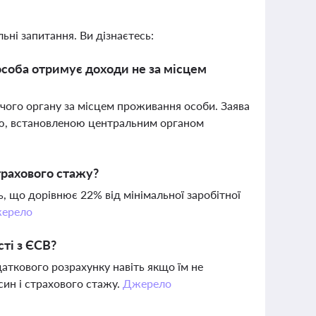
ьні запитання. Ви дізнаєтесь:
особа отримує доходи не за місцем
чого органу за місцем проживання особи. Заява
ою, встановленою центральним органом
трахового стажу?
ь, що дорівнює 22% від мінімальної заробітної
ерело
сті з ЄСВ?
аткового розрахунку навіть якщо їм не
син і страхового стажу.
Джерело