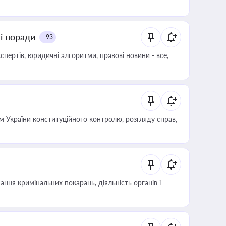
ні поради
+93
пертів, юридичні алгоритми, правові новини - все,
 України конституційного контролю, розгляду справ,
ння кримінальних покарань, діяльність органів і