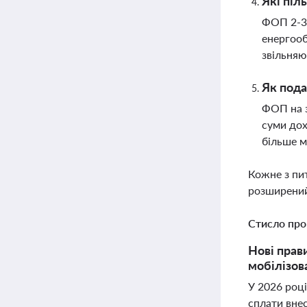
Які піл
ФОП 2-3 
енергооб
звільняю
Як пода
ФОП на з
суми дох
більше м
Кожне з пи
розширений
Стисло про
Нові прав
мобілізов
У 2026 році
сплати внес