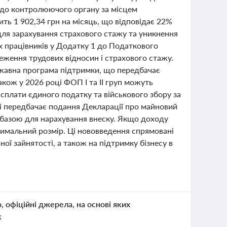
В до контролюючого органу за місцем
ть 1 902,34 грн на місяць, що відповідає 22%
 для зарахування страхового стажу та уникнення
х працівників у Додатку 1 до Податкового
реження трудових відносин і страхового стажу.
ржавна програма підтримки, що передбачає
кож у 2026 році ФОП І та ІІ груп можуть
сплати єдиного податку та військового збору за
мі передбачає подання Декларації про майновий
 базою для нарахування внеску. Якщо доходу
симальний розмір. Ці нововведення спрямовані
ої зайнятості, а також на підтримку бізнесу в
о, офіційні джерела, на основі яких
к