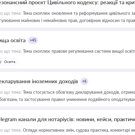
езонансний проєкт Цивільного кодексу: реакції та кр
о що тема:
Тема охоплює оновлення та реформування цивільного за
гулювання майнових і немайнових прав, договірних відносин та прав
ища освіта
+45
о що тема:
Тема охоплює правове регулювання системи вищої освіти, о
Освіта
екларування іноземних доходів
+6
о що тема:
Тема стосується обов’язку декларування доходів, отрим
бов’язань та застосування правил уникнення подвійного оподаткува
elegram канали для нотаріусів: новини, кейси, практич
о що тема:
Огляди нормативних змін, судова практика, коментарі екс