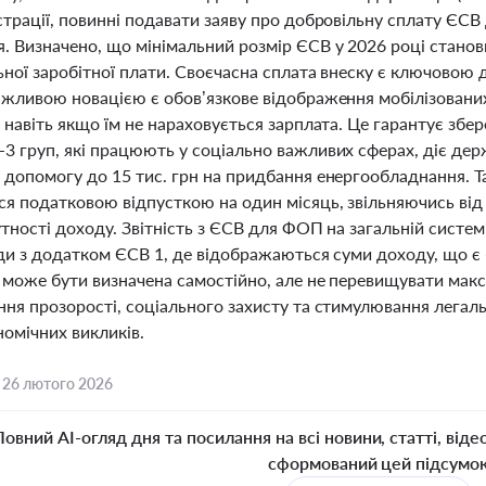
страції, повинні подавати заяву про добровільну сплату ЄС
 Визначено, що мінімальний розмір ЄСВ у 2026 році станови
ьної заробітної плати. Своєчасна сплата внеску є ключовою
ажливою новацією є обов’язкове відображення мобілізовани
 навіть якщо їм не нараховується зарплата. Це гарантує збе
3 груп, які працюють у соціально важливих сферах, діє де
допомогу до 15 тис. грн на придбання енергообладнання. Та
я податковою відпусткою на один місяць, звільняючись від 
утності доходу. Звітність з ЄСВ для ФОП на загальній систе
оди з додатком ЄСВ 1, де відображаються суми доходу, що є
а може бути визначена самостійно, але не перевищувати мак
ня прозорості, соціального захисту та стимулювання легальн
омічних викликів.
,
26 лютого 2026
Повний AI-огляд дня та посилання на всі новини, статті, віде
сформований цей підсумо