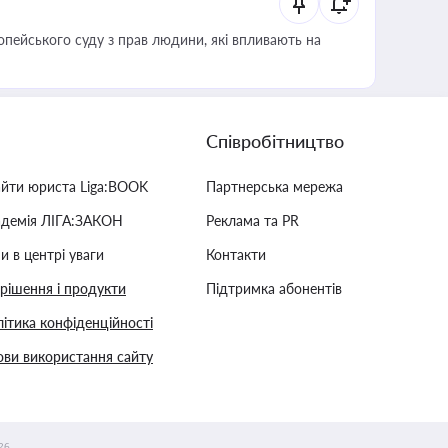
опейського суду з прав людини, які впливають на
Співробітництво
айти юриста Liga:BOOK
Партнерська мережа
адемія ЛІГА:ЗАКОН
Реклама та PR
и в центрі уваги
Контакти
 рішення і продукти
Підтримка абонентів
ітика конфіденційності
ви використання сайту
26.