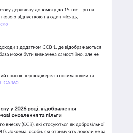
зову державну допомогу до 15 тис. грн на
атковою відпусткою на один місяць,
ело
 доходи з додатком ЄСВ 1, де відображаються
аза може бути визначена самостійно, але не
вний список першоджерел з посиланнями та
 LIGA360.
ску у 2026 році, відображення
чові оновлення та пільги
го внеску (ЄСВ), які стосуються як добровільної
ФОП). Зокрема, особи, які отримують доходи не за