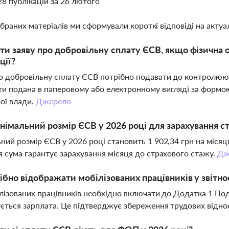
28 публікацій за 26 лютого
ібраних матеріалів ми сформували короткі відповіді на актуал
ти заяву про добровільну сплату ЄСВ, якщо фізична 
ції?
о добровільну сплату ЄСВ потрібно подавати до контролюю
и подана в паперовому або електронному вигляді за форм
ої влади.
Джерело
німальний розмір ЄСВ у 2026 році для зарахування с
ний розмір ЄСВ у 2026 році становить 1 902,34 грн на місяц
я сума гарантує зарахування місяця до страхового стажу.
Дж
ібно відображати мобілізованих працівників у звітно
ілізованих працівників необхідно включати до Додатка 1 Под
ється зарплата. Це підтверджує збереження трудових відно