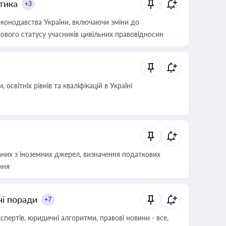
итика
+3
конодавства України, включаючи зміни до
ового статусу учасників цивільних правовідносин
світніх рівнів та кваліфікацій в Україні
аних з іноземних джерел, визначення податкових
ння
ні поради
+7
пертів, юридичні алгоритми, правові новини - все,