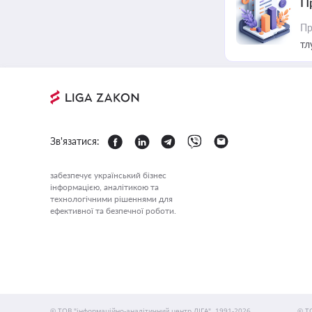
П
Пр
тл
Зв'язатися:
забезпечує український бізнес
інформацією, аналітикою та
технологічними рішеннями для
ефективної та безпечної роботи.
© ТОВ "інформаційно-аналітичний центр ЛІГА", 1991-2026.
© Т