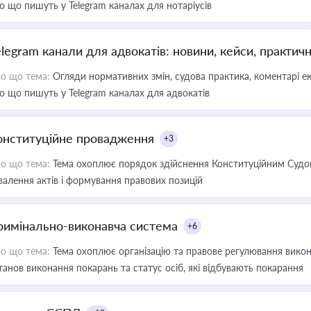
о що пишуть у Telegram каналах для нотаріусів
elegram канали для адвокатів: новини, кейси, практич
о що тема:
Огляди нормативних змін, судова практика, коментарі екс
о що пишуть у Telegram каналах для адвокатів
онституційне провадження
+3
о що тема:
Тема охоплює порядок здійснення Конституційним Судом
валення актів і формування правових позицій
римінально-виконавча система
+6
о що тема:
Тема охоплює організацію та правове регулювання викона
танов виконання покарань та статус осіб, які відбувають покарання