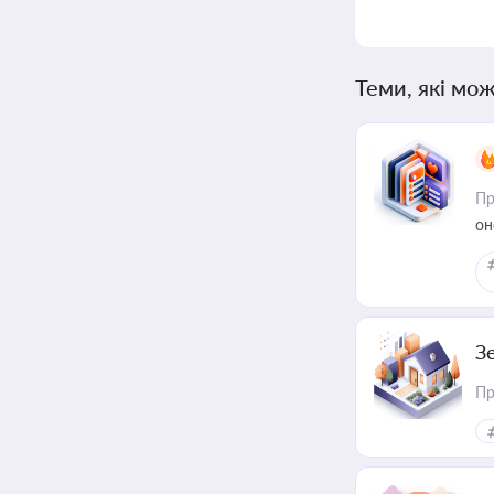
Теми, які мож
Пр
он
З
Пр