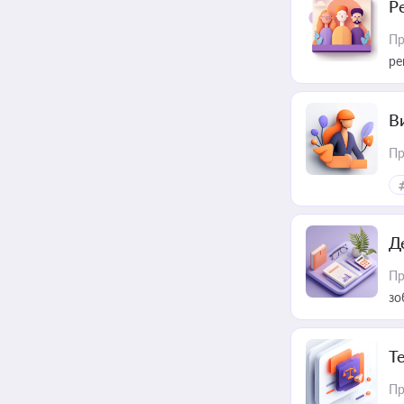
Р
Пр
ре
В
Пр
Д
Пр
зо
T
Пр