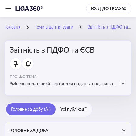
ВХІД ДО LIGA360
Головна
Теми в центрі уваги
Звітність з ПДФО та ЄСВ
Звітність з ПДФО та ЄСВ
ПРО ЩО ТЕМА:
Змінено податковий період для подання податкового
розрахунку сум ПДФО та ЄСВ з квартального на
місячний
Головне за добу (AI)
Усі публікації
ГОЛОВНЕ ЗА ДОБУ