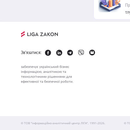
Пр
тл
Зв'язатися:
забезпечує український бізнес
інформацією, аналітикою та
технологічними рішеннями для
ефективної та безпечної роботи.
© ТОВ "інформаційно-аналітичний центр ЛІГА", 1991-2026.
© Т