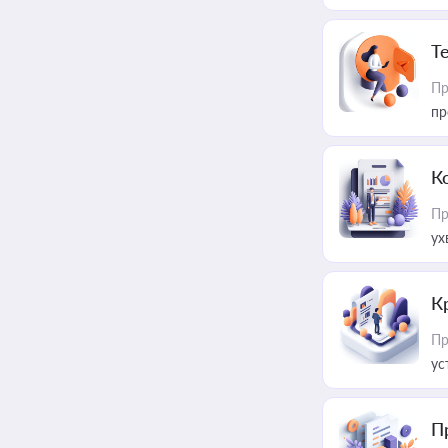
T
Пр
пр
К
Пр
ух
К
Пр
ус
П