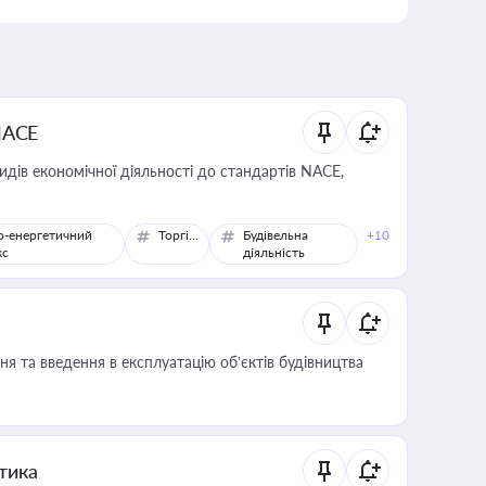
NACE
идів економічної діяльності до стандартів NACE,
о-енергетичний
Торгівля
Будівельна
+10
кс
діяльність
я та введення в експлуатацію об’єктів будівництва
итика