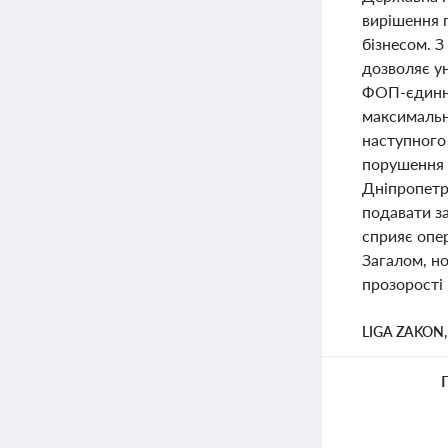
вирішення 
бізнесом. 
дозволяє у
ФОП-єдинни
максимально
наступного 
порушення 
Дніпропетро
подавати з
сприяє опер
Загалом, но
прозорості
LIGA ZAKON