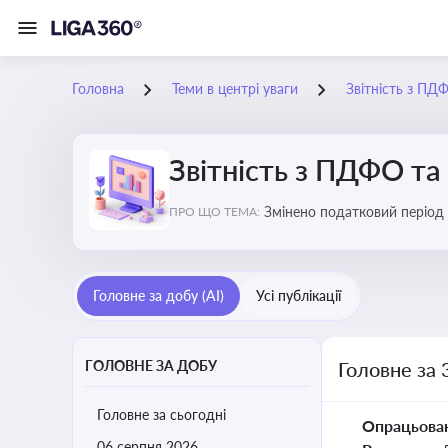
Головна
Теми в центрі уваги
Звітність з ПД
Звітність з ПДФО та
Змінено податковий період
ПРО ЩО ТЕМА:
Головне за добу (AI)
Усі публікації
ГОЛОВНЕ ЗА ДОБУ
Головне за 
Головне за сьогодні
Опрацьова
06 серпня 2026