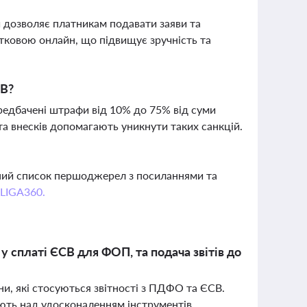
й дозволяє платникам подавати заяви та
тковою онлайн, що підвищує зручність та
СВ?
редбачені штрафи від 10% до 75% від суми
ата внесків допомагають уникнути таких санкцій.
вний список першоджерел з посиланнями та
 LIGA360.
у сплаті ЄСВ для ФОП, та подача звітів до
ни, які стосуються звітності з ПДФО та ЄСВ.
ють над удосконаленням інструментів