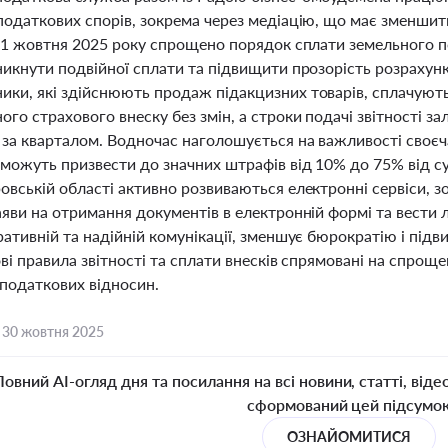
податкових спорів, зокрема через медіацію, що має зменшит
З 1 жовтня 2025 року спрощено порядок сплати земельного п
никнути подвійної сплати та підвищити прозорість розрахун
ки, які здійснюють продаж підакцизних товарів, сплачують
го страхового внеску без змін, а строки подачі звітності 
за кварталом. Водночас наголошується на важливості своєча
можуть призвести до значних штрафів від 10% до 75% від сум
вській області активно розвиваються електронні сервіси, з
аяви на отримання документів в електронній формі та вести
ативній та надійній комунікації, зменшує бюрократію і під
ві правила звітності та сплати внесків спрямовані на спро
 податкових відносин.
,
30 жовтня 2025
Повний AI-огляд дня та посилання на всі новини, статті, віде
сформований цей підсумо
ОЗНАЙОМИТИСЯ