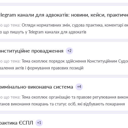
elegram канали для адвокатів: новини, кейси, практич
о що тема:
Огляди нормативних змін, судова практика, коментарі екс
о що пишуть у Telegram каналах для адвокатів
онституційне провадження
+2
о що тема:
Тема охоплює порядок здійснення Конституційним Судом
валення актів і формування правових позицій
римінально-виконавча система
+4
о що тема:
Тема охоплює організацію та правове регулювання викона
танов виконання покарань та статус осіб, які відбувають покарання
рактика ЄСПЛ
+1