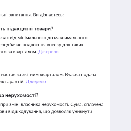
ьні запитання. Ви дізнаєтесь:
ть підакцизні товари?
ежах від мінімального до максимального
передбачає подвоєння внеску для таких
ого за кварталом.
Джерело
 настає за звітним кварталом. Вчасна подача
их гарантій.
Джерело
ка нерухомості?
ри зміні власника нерухомості. Сума, сплачена
мови відшкодування, що дозволяє уникнути