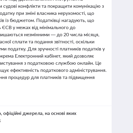
и судові конфлікти та покращити комунікацію з
одатку при зміні власника нерухомості, що
ків із бюджетом. Податківці нагадують, що
 ЄСВ у межах від мінімального до
залишаються незмінними — до 20 числа місяця,
сної сплати та подання звітності, оскільки
и податку. Для зручності платників податків у
окрема Електронний кабінет, який дозволяє
 листування з податковою службою онлайн. Це
вищує ефективність податкового адміністрування.
щення процедур для платників та підвищення
о, офіційні джерела, на основі яких
к