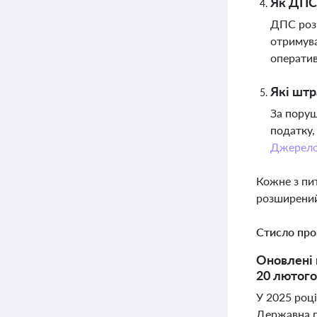
Як ДПС 
ДПС розв
отримува
оператив
Які штр
За поруш
податку,
Джерел
Кожне з пи
розширений
Стисло про
Оновлені 
20 лютого
У 2025 році
Державна п