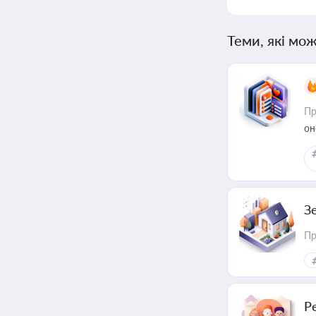
Теми, які мож
Пр
он
З
Пр
Р