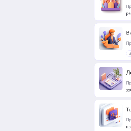
Пр
ре
В
Пр
Д
Пр
зо
T
Пр
пр