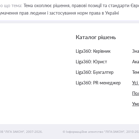
о що тема:
Тема охоплює рішення, правові позиції та стандарти Євр
умачення прав людини і застосування норм права в Україні
Каталог рішень
Liga360: Керівник
Зн
Liga360: Юрист
Ак
Liga360: Бухгалтер
Тем
Liga360: PR-менеджер
Усі
Пол
Умо
ОВ "ЛІГА ЗАКОН", 2007-2026.
© Інформаційне агентство "ЛІГА:ЗАКОН", 2010-20