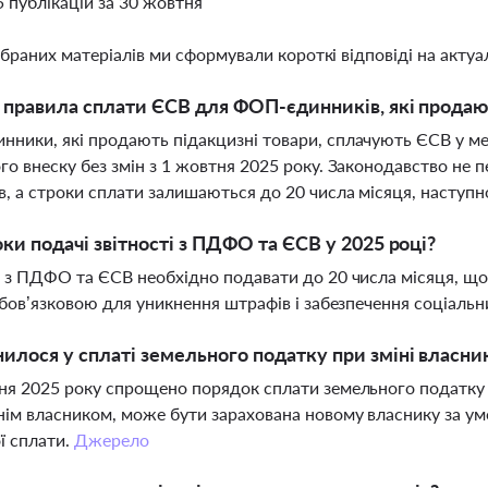
5 публікацій за 30 жовтня
ібраних матеріалів ми сформували короткі відповіді на актуал
і правила сплати ЄСВ для ФОП-єдинників, які продаю
ники, які продають підакцизні товари, сплачують ЄСВ у м
го внеску без змін з 1 жовтня 2025 року. Законодавство не 
в, а строки сплати залишаються до 20 числа місяця, наступн
оки подачі звітності з ПДФО та ЄСВ у 2025 році?
ь з ПДФО та ЄСВ необхідно подавати до 20 числа місяця, що
 обов’язковою для уникнення штрафів і забезпечення соціальн
илося у сплаті земельного податку при зміні власни
ня 2025 року спрощено порядок сплати земельного податку п
ім власником, може бути зарахована новому власнику за у
ї сплати.
Джерело