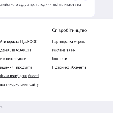
опейського суду з прав людини, які впливають на
Співробітництво
айти юриста Liga:BOOK
Партнерська мережа
адемія ЛІГА:ЗАКОН
Реклама та PR
и в центрі уваги
Контакти
 рішення і продукти
Підтримка абонентів
ітика конфіденційності
ви використання сайту
26.