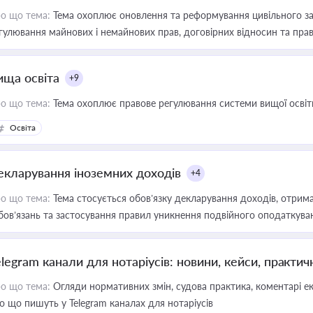
о що тема:
Тема охоплює оновлення та реформування цивільного за
гулювання майнових і немайнових прав, договірних відносин та прав
ища освіта
+9
о що тема:
Тема охоплює правове регулювання системи вищої освіти, о
Освіта
екларування іноземних доходів
+4
о що тема:
Тема стосується обов’язку декларування доходів, отрим
бов’язань та застосування правил уникнення подвійного оподаткува
elegram канали для нотаріусів: новини, кейси, практич
о що тема:
Огляди нормативних змін, судова практика, коментарі екс
о що пишуть у Telegram каналах для нотаріусів