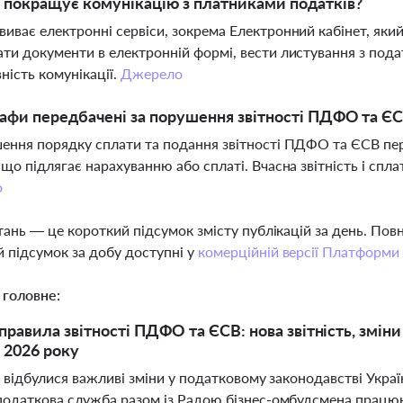
покращує комунікацію з платниками податків?
иває електронні сервіси, зокрема Електронний кабінет, яки
ти документи в електронній формі, вести листування з пода
ність комунікації.
Джерело
афи передбачені за порушення звітності ПДФО та Є
ення порядку сплати та подання звітності ПДФО та ЄСВ пе
 що підлягає нарахуванню або сплаті. Вчасна звітність і спл
о
тань — це короткий підсумок змісту публікацій за день. По
 підсумок за добу доступні у
комерційній версії Платформи
 головне:
правила звітності ПДФО та ЄСВ: нова звітність, зміни 
 2026 року
 відбулися важливі зміни у податковому законодавстві Украї
одаткова служба разом із Радою бізнес-омбудсмена працю