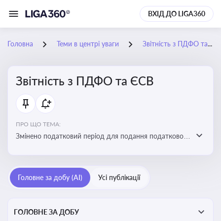
ВХІД ДО LIGA360
Головна
Теми в центрі уваги
Звітність з ПДФО та ЄСВ
Звітність з ПДФО та ЄСВ
ПРО ЩО ТЕМА:
Змінено податковий період для подання податкового
розрахунку сум ПДФО та ЄСВ з квартального на
місячний
Головне за добу (AI)
Усі публікації
ГОЛОВНЕ ЗА ДОБУ