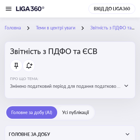
ВХІД ДО LIGA360
Головна
Теми в центрі уваги
Звітність з ПДФО та ЄСВ
Звітність з ПДФО та ЄСВ
ПРО ЩО ТЕМА:
Змінено податковий період для подання податкового
розрахунку сум ПДФО та ЄСВ з квартального на
місячний
Головне за добу (AI)
Усі публікації
ГОЛОВНЕ ЗА ДОБУ