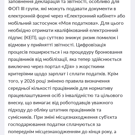
заповнення декларацій та звітності, особливо для
ФОП ІІІ групи, які можуть подавати документи в
електронній формі через «Електронний кабінет» або
мобільний застосунок «Моя податкова». Для цього
необхідно отримати кваліфікований електронний
підпис (КЕП), що суттєво знижує ризик помилок і
відмови у прийнятті звітності. Цифровізація
процесів поширюється і на процедуру бронювання
працівників від мобілізації, яка тепер здійснюється
виключно через портал «Дія» з жорсткими
критеріями щодо зарплат і сплати податків. Крім
того, у 2026 році змінено правила визначення
середньої кількості працівників для нормативу
працевлаштування осіб з інвалідністю та цільового
внеску, що вимагає від роботодавців уважного
підходу до обліку штатних працівників та
сумісників. При зміні місцезнаходження суб'єкта
господарювання податки сплачуються за
попереднім місцезнаходженням до кінця року, а