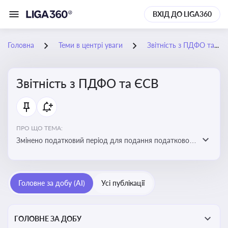
ВХІД ДО LIGA360
Головна
Теми в центрі уваги
Звітність з ПДФО та ЄСВ
Звітність з ПДФО та ЄСВ
ПРО ЩО ТЕМА:
Змінено податковий період для подання податкового
розрахунку сум ПДФО та ЄСВ з квартального на
місячний
Головне за добу (AI)
Усі публікації
ГОЛОВНЕ ЗА ДОБУ