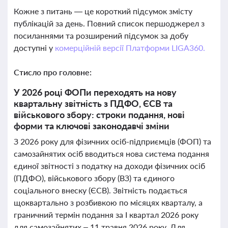
Кожне з питань — це короткий підсумок змісту
публікацій за день. Повний список першоджерел з
посиланнями та розширений підсумок за добу
доступні у
комерційній версії Платформи LIGA360.
Стисло про головне:
У 2026 році ФОПи переходять на нову
квартальну звітність з ПДФО, ЄСВ та
військового збору: строки подання, нові
форми та ключові законодавчі зміни
З 2026 року для фізичних осіб-підприємців (ФОП) та
самозайнятих осіб вводиться нова система подання
єдиної звітності з податку на доходи фізичних осіб
(ПДФО), військового збору (ВЗ) та єдиного
соціального внеску (ЄСВ). Звітність подається
щоквартально з розбивкою по місяцях кварталу, а
граничний термін подання за І квартал 2026 року
для самозайнятих – 11 травня 2026 року. Для