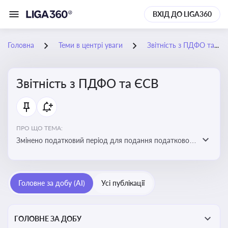
ВХІД ДО LIGA360
Головна
Теми в центрі уваги
Звітність з ПДФО та ЄСВ
Звітність з ПДФО та ЄСВ
ПРО ЩО ТЕМА:
Змінено податковий період для подання податкового
розрахунку сум ПДФО та ЄСВ з квартального на
місячний
Головне за добу (AI)
Усі публікації
ГОЛОВНЕ ЗА ДОБУ