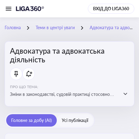
ВХІД ДО LIGA360
Головна
Теми в центрі уваги
Адвокатура та адвокатська діяльність
Адвокатура та адвокатська
діяльність
ПРО ЩО ТЕМА:
Зміни в законодавстві, судовій практиці стосовно
адвокатури. Новини, що стосуються прав адвокатів
та етики їхньої роботи
Головне за добу (AI)
Усі публікації