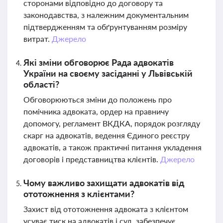
сторонами відповідно до договору та
законодавства, з належним документальним
підтвердженням та обґрунтуванням розміру
витрат.
Джерело
Які зміни обговорює Рада адвокатів
України на своєму засіданні у Львівській
області?
Обговорюються зміни до положень про
помічника адвоката, ордер на правничу
допомогу, регламент ВКДКА, порядок розгляду
скарг на адвокатів, ведення Єдиного реєстру
адвокатів, а також практичні питання укладення
договорів і представництва клієнтів.
Джерело
Чому важливо захищати адвокатів від
ототожнення з клієнтами?
Захист від ототожнення адвоката з клієнтом
усуває тиск на адвокатів і суд, забезпечує