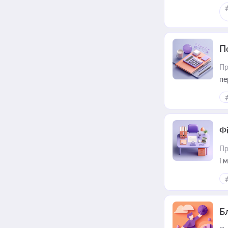
П
Пр
пе
Ф
Пр
і 
Б