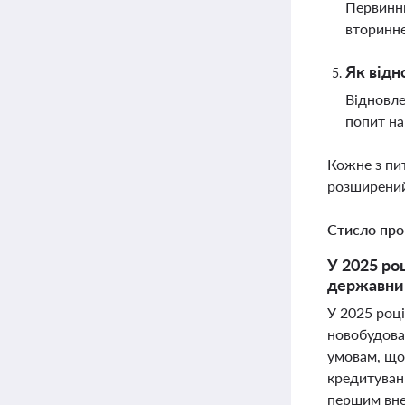
Первинни
вторинне
Як відн
Відновле
попит на
Кожне з пи
розширений
Стисло про
У 2025 ро
державним
У 2025 роц
новобудова
умовам, що 
кредитуванн
першим вне