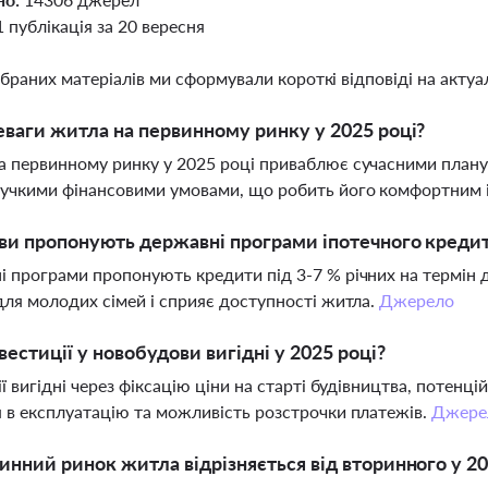
1 публікація за 20 вересня
ібраних матеріалів ми сформували короткі відповіді на актуал
еваги житла на первинному ринку у 2025 році?
 первинному ринку у 2025 році приваблює сучасними плану
учкими фінансовими умовами, що робить його комфортним і
ви пропонують державні програми іпотечного кредит
 програми пропонують кредити під 3-7 % річних на термін до
для молодих сімей і сприяє доступності житла.
Джерело
вестиції у новобудови вигідні у 2025 році?
ії вигідні через фіксацію ціни на старті будівництва, потенці
 в експлуатацію та можливість розстрочки платежів.
Джере
инний ринок житла відрізняється від вторинного у 20