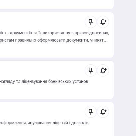
 статусу суб'єктів оціночної діяльності
сть документів та їх використання в правовідносинах,
а юристам правильно оформлювати документи, уникати
влади та контрагентами
нагляду та ліцензування банківських установ
оформлення, анулювання ліцензій і дозволів,