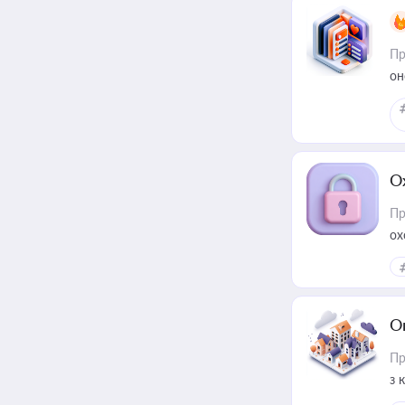
Пр
он
О
Пр
ох
О
Пр
з 
ме