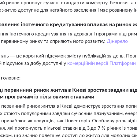
й ринок пропонує сучасні стандарти комфорту, безпеки та п
 житло доступне для негайного заселення і має розвинену 
овлення іпотечного кредитування впливає на ринок 
ння іпотечного кредитування та державні програми підтри
 первинному ринку та сприяють його розвитку.
Джерело
тань — це короткий підсумок змісту публікацій за день. По
 підсумок за добу доступні у
комерційній версії Платформи
 головне:
ці первинний ринок житла в Києві зростає завдяки в
 програмам із пільговими ставками
і первинний ринок житла в Києві демонструє зростання попи
х стають популярними завдяки сучасним плануванням, енерг
приваблює як покупців, так і інвесторів. Особливу роль ві
я, які пропонують пільгові ставки від 3 до 7 % річних із т
ском, що значно полегшує доступ до житла для молодих сім