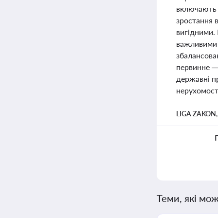
включають м
зростання в
вигідними. 
важливими 
збалансова
первинне —
державні п
нерухомості
LIGA ZAKON
Теми, які мож