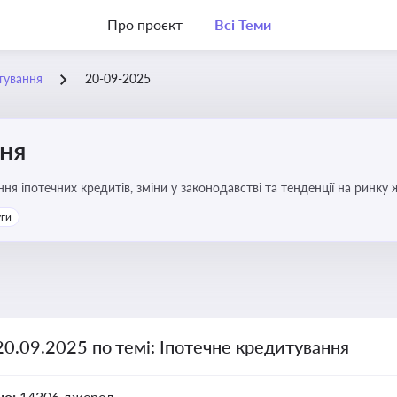
Про проєкт
Всі Теми
тування
20-09-2025
ння
я іпотечних кредитів, зміни у законодавстві та тенденції на ринку
уги
20.09.2025 по темі: Іпотечне кредитування
но:
14306 джерел