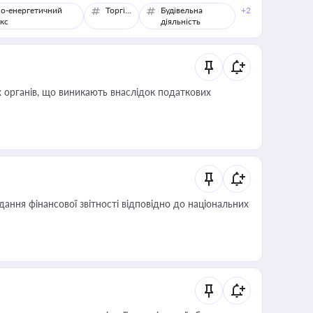
о-енергетичний
Торгівля
Будівельна
+2
кс
діяльність
 органів, що виникають внаслідок податкових
дання фінансової звітності відповідно до національних