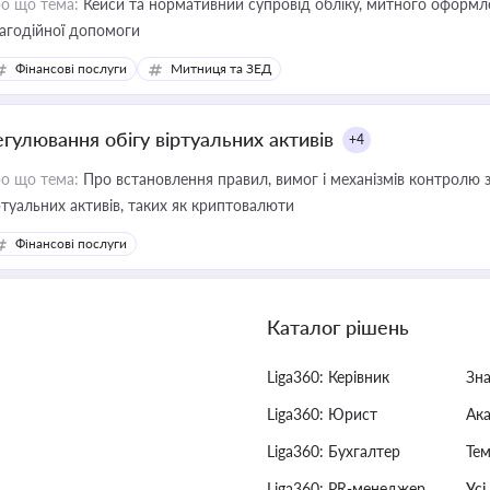
о що тема:
Кейси та нормативний супровід обліку, митного оформлен
агодійної допомоги
Фінансові послуги
Митниця та ЗЕД
егулювання обігу віртуальних активів
+4
о що тема:
Про встановлення правил, вимог і механізмів контролю 
ртуальних активів, таких як криптовалюти
Фінансові послуги
Каталог рішень
Liga360: Керівник
Зн
Liga360: Юрист
Ак
Liga360: Бухгалтер
Тем
Liga360: PR-менеджер
Усі