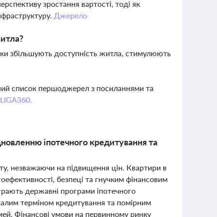
ерспективу зростання вартості, тоді як
інфраструктуру.
Джерело
житла?
мки збільшують доступність житла, стимулюють
вний список першоджерел з посиланнями та
 LIGA360.
ідновленню іпотечного кредитування та
ту, незважаючи на підвищення цін. Квартири в
оефективності, безпеці та гнучким фінансовим
діграють державні програми іпотечного
ривалим терміном кредитування та помірним
ей. Фінансові умови на первинному ринку