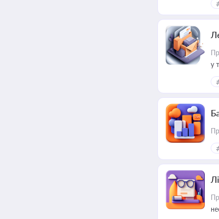
пр
Л
Пр
у 
ри
Ба
Пр
Лі
Пр
не