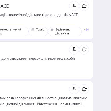
NACE
идів економічної діяльності до стандартів NACE,
о-енергетичний
Торгівля
Будівельна
+10
кс
діяльність
о ліцензування, персоналу, технічних засобів
х прав і професійної діяльності оцінювачів, включно
і оціночної діяльності. Відстеження нормативних і
иста або бухгалтера під час оподаткування,