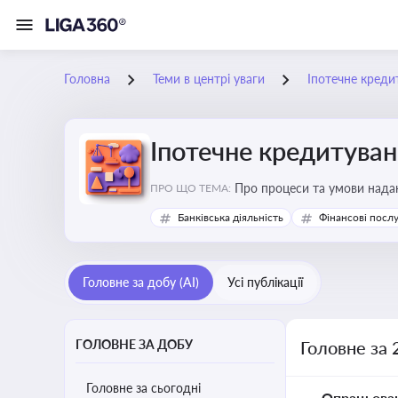
Головна
Теми в центрі уваги
Іпотечне креди
Іпотечне кредитува
Про процеси та умови наданн
ПРО ЩО ТЕМА:
Банківська діяльність
Фінансові посл
Головне за добу (AI)
Усі публікації
ГОЛОВНЕ ЗА ДОБУ
Головне за 
Головне за сьогодні
Опрацьова