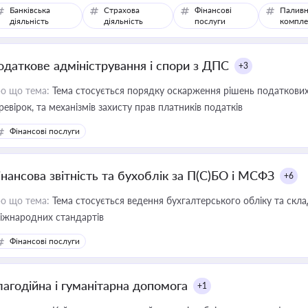
Банківська
Страхова
Фінансові
Паливн
діяльність
діяльність
послуги
компле
одаткове адміністрування і спори з ДПС
+3
о що тема:
Тема стосується порядку оскарження рішень податкових
ревірок, та механізмів захисту прав платників податків
Фінансові послуги
інансова звітність та бухоблік за П(С)БО і МСФЗ
+6
о що тема:
Тема стосується ведення бухгалтерського обліку та скла
міжнародних стандартів
Фінансові послуги
лагодійна і гуманітарна допомога
+1