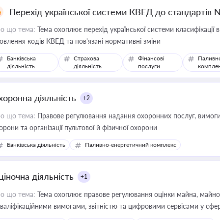
Перехід української системи КВЕД до стандартів 
о що тема:
Тема охоплює перехід української системи класифікації в
овлення кодів КВЕД та пов'язані нормативні зміни
Банківська
Страхова
Фінансові
Паливн
діяльність
діяльність
послуги
компле
хоронна діяльність
+2
о що тема:
Правове регулювання надання охоронних послуг, вимоги д
орони та організації пультової й фізичної охорони
Банківська діяльність
Паливно-енергетичний комплекс
ціночна діяльність
+1
о що тема:
Тема охоплює правове регулювання оцінки майна, майнови
кваліфікаційними вимогами, звітністю та цифровими сервісами у сфер
дійних змін у цій сфері корисне для власника бізнесу, керівника, юр