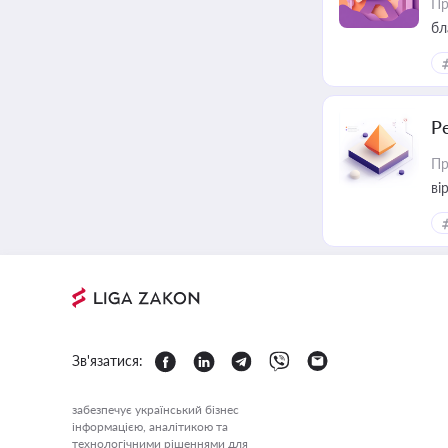
Пр
бл
Р
Пр
ві
Зв'язатися:
забезпечує український бізнес
інформацією, аналітикою та
технологічними рішеннями для