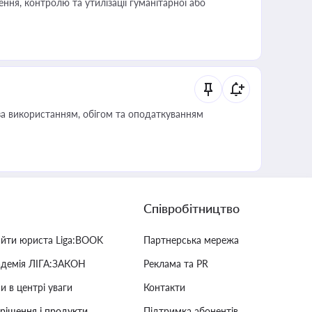
ня, контролю та утилізації гуманітарної або
за використанням, обігом та оподаткуванням
Співробітництво
айти юриста Liga:BOOK
Партнерська мережа
адемія ЛІГА:ЗАКОН
Реклама та PR
и в центрі уваги
Контакти
 рішення і продукти
Підтримка абонентів