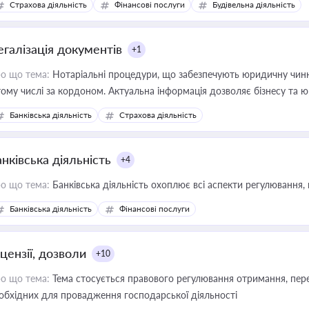
Страхова діяльність
Фінансові послуги
Будівельна діяльність
иватизації, оренди державного майна, корпоративних угод і перевірки
егалізація документів
+1
о що тема:
Нотаріальні процедури, що забезпечують юридичну чинні
тому числі за кордоном. Актуальна інформація дозволяє бізнесу т
зиків недійсності та забезпечувати їх належне прийняття органами 
Банківська діяльність
Страхова діяльність
нківська діяльність
+4
о що тема:
Банківська діяльність охоплює всі аспекти регулювання, 
Банківська діяльність
Фінансові послуги
цензії, дозволи
+10
о що тема:
Тема стосується правового регулювання отримання, пере
обхідних для провадження господарської діяльності