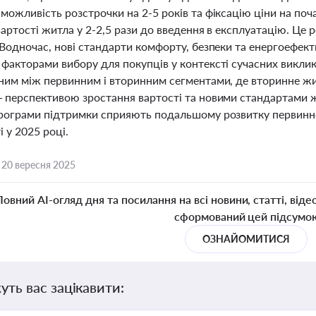
ожливість розстрочки на 2-5 років та фіксацію ціни на поч
артості житла у 2-2,5 рази до введення в експлуатацію. Це 
Водночас, нові стандарти комфорту, безпеки та енергоефект
факторами вибору для покупців у контексті сучасних виклик
ним між первинним і вторинним сегментами, де вторинне жи
 перспективою зростання вартості та новими стандартами ж
рограми підтримки сприяють подальшому розвитку первинн
 у 2025 році.
,
20 вересня 2025
Повний AI-огляд дня та посилання на всі новини, статті, віде
сформований цей підсумо
ОЗНАЙОМИТИСЯ
уть вас зацікавити: