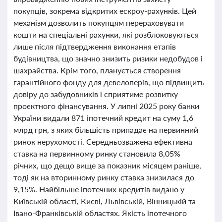
покупців, зокрема відкритих ескроу-рахунків. Цей
механізм дозволить покупцям перераховувати
кошти на спеціальні рахунки, які розблоковуються
лише після підтвердження виконання етапів
будівництва, що значно знизить ризики недобудов і
шахрайства. Крім того, планується створення
гарантійного фонду для девелоперів, що підвищить
довіру до забудовників і сприятиме розвитку
проєктного фінансування. У липні 2025 року банки
України видали 871 іпотечний кредит на суму 1,6
млрд грн, з яких більшість припадає на первинний
ринок нерухомості. Середньозважена ефективна
ставка на первинному ринку становила 8,05%
річних, що дещо вище за показник місяцем раніше,
тоді як на вторинному ринку ставка знизилася до
9,15%. Найбільше іпотечних кредитів видано у
Київській області, Києві, Львівській, Вінницькій та
Івано-Франківській областях. Якість іпотечного