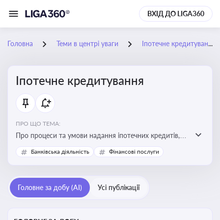
ВХІД ДО LIGA360
Головна
Теми в центрі уваги
Іпотечне кредитування
Іпотечне кредитування
ПРО ЩО ТЕМА:
Про процеси та умови надання іпотечних кредитів,
зміни у законодавстві та тенденції на ринку житла
Банківська діяльність
Фінансові послуги
Головне за добу (AI)
Усі публікації