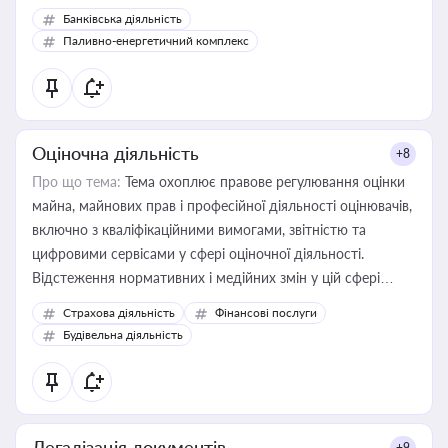
Банківська діяльність
Паливно-енергетичний комплекс
Оціночна діяльність
+8
Про що тема:
Тема охоплює правове регулювання оцінки
майна, майнових прав і професійної діяльності оцінювачів,
включно з кваліфікаційними вимогами, звітністю та
цифровими сервісами у сфері оціночної діяльності.
Відстеження нормативних і медійних змін у цій сфері
корисне для власника бізнесу, керівника, юриста або
Страхова діяльність
Фінансові послуги
бухгалтера під час оподаткування, приватизації, оренди
Будівельна діяльність
державного майна, корпоративних угод і перевірки
статусу суб'єктів оціночної діяльності
Легалізація документів
+9