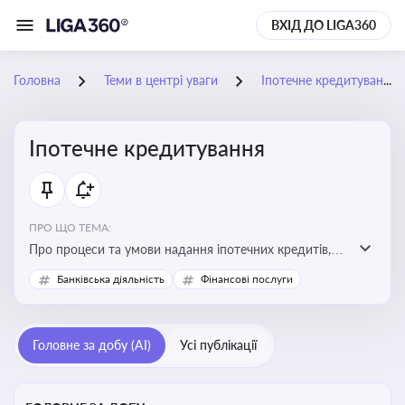
ВХІД ДО LIGA360
Головна
Теми в центрі уваги
Іпотечне кредитування
Іпотечне кредитування
ПРО ЩО ТЕМА:
Про процеси та умови надання іпотечних кредитів,
зміни у законодавстві та тенденції на ринку житла
Банківська діяльність
Фінансові послуги
Головне за добу (AI)
Усі публікації