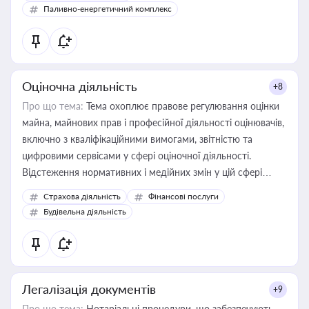
Паливно-енергетичний комплекс
Оціночна діяльність
+8
Про що тема:
Тема охоплює правове регулювання оцінки
майна, майнових прав і професійної діяльності оцінювачів,
включно з кваліфікаційними вимогами, звітністю та
цифровими сервісами у сфері оціночної діяльності.
Відстеження нормативних і медійних змін у цій сфері
корисне для власника бізнесу, керівника, юриста або
Страхова діяльність
Фінансові послуги
бухгалтера під час оподаткування, приватизації, оренди
Будівельна діяльність
державного майна, корпоративних угод і перевірки
статусу суб'єктів оціночної діяльності
Легалізація документів
+9
Про що тема:
Нотаріальні процедури, що забезпечують