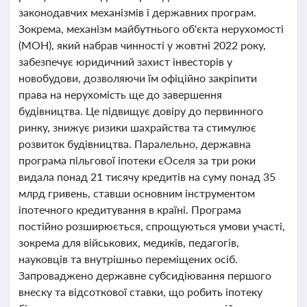
законодавчих механізмів і державних програм.
Зокрема, механізм майбутнього об'єкта нерухомості
(МОН), який набрав чинності у жовтні 2022 року,
забезпечує юридичний захист інвесторів у
новобудови, дозволяючи їм офіційно закріпити
права на нерухомість ще до завершення
будівництва. Це підвищує довіру до первинного
ринку, знижує ризики шахрайства та стимулює
розвиток будівництва. Паралельно, державна
програма пільгової іпотеки єОселя за три роки
видала понад 21 тисячу кредитів на суму понад 35
млрд гривень, ставши основним інструментом
іпотечного кредитування в країні. Програма
постійно розширюється, спрощуються умови участі,
зокрема для військових, медиків, педагогів,
науковців та внутрішньо переміщених осіб.
Запроваджено державне субсидіювання першого
внеску та відсоткової ставки, що робить іпотеку